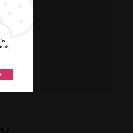
váš
ánek,
t
ty