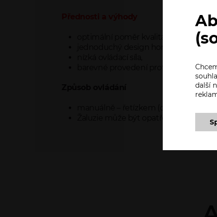
Ab
Přednosti a výhody
(s
optimální poměr kvalita-cena,
jednoduchý design horního profilu,
nízká ovládací síla,
Chceme
barevné provedení profilu dle vzorník
souhla
další
Způsob ovládání
rekla
manuálně – řetízkem (o 3,2 mm)
Žaluzie může být opatřena brzdou, kte
S
A