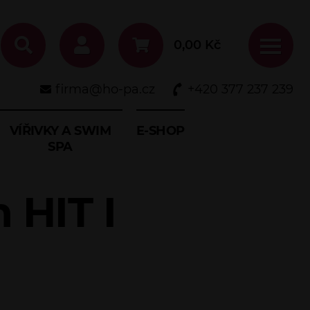
0,00
Kč
firma@ho-pa.cz
+420 377 237 239
VÍŘIVKY A SWIM
E-SHOP
SPA
 HIT I