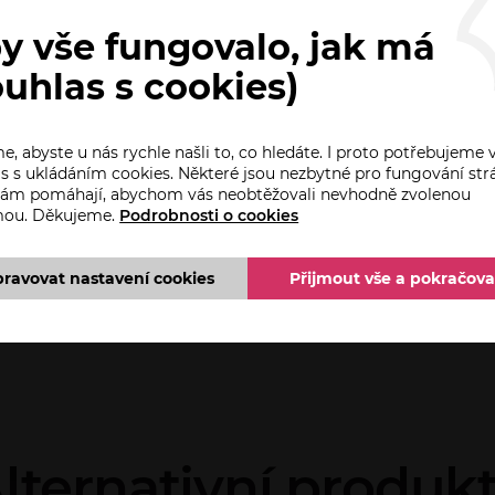
y vše fungovalo, jak má
ouhlas s cookies)
, abyste u nás rychle našli to, co hledáte. I proto potřebujeme 
u RAL.
s s ukládáním cookies. Některé jsou nezbytné pro fungování str
 nám pomáhají, abychom vás neobtěžovali nevhodně zvolenou
mou. Děkujeme.
Podrobnosti o cookies
rá zabrání samovolnému sjíždění lamel vlivem vlastní váhy.
pravovat nastavení cookies
Přijmout vše a pokračova
lternativní produk