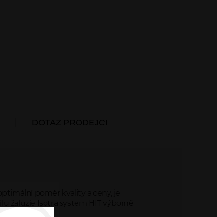
Í
DOTAZ PRODEJCI
ptimální poměr kvality a ceny, je
lu žaluzie Isotra system HIT výborně