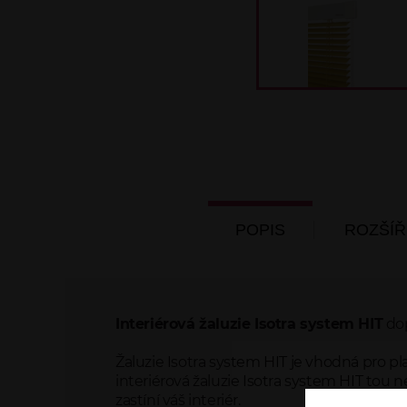
POPIS
ROZŠÍŘ
Interiérová žaluzie Isotra system HIT
dop
Žaluzie Isotra system HIT je vhodná pro pl
interiérová žaluzie Isotra system HIT tou
zastíní váš interiér.