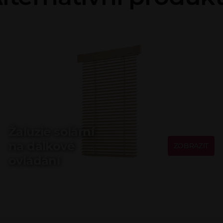
Žaluzie solární
na dálkové
ZOBRAZIT
ovládání