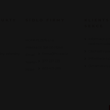
DUKTY
SÍDLO FIRMY
KLIENT
SEKCE
Informace o 
HOPA PLZEŇ s.r.o.
osobních úda
Písecká 19, 326 00 Plzeň
Obchodní po
éry, exteriéry
firma@ho-pa.cz
Email:
Informace o 
377 237 239
Telefon:
Oznámení o c
603 419 289
Mobil: