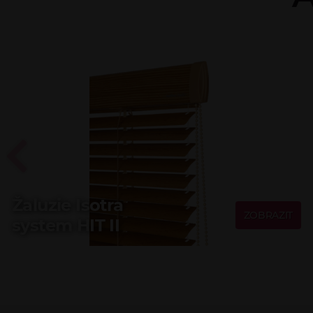
Žaluzie Isotra
ZOBRAZIT
system HIT II