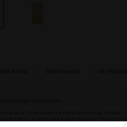
ENÝ POPIS
SPECIFIKACE
KE STAŽEN
lňuje stávající Isotra system.
astová okna, hliníková okna a dřevěná eurookna. Hledáte-li o
 nejlepší volbou. Se svým neokázalým designem horního profi