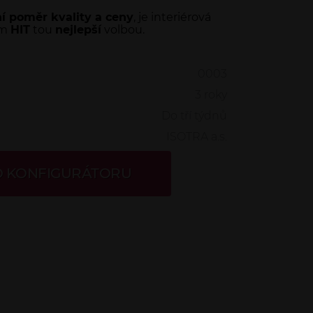
í poměr kvality a ceny
, je interiérová
em
HIT
tou
nejlepší
volbou.
0003
3 roky
Do tří týdnů
ISOTRA a.s.
O KONFIGURÁTORU