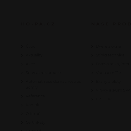
HO-PA.CZ
NAŠE PRO
Úvod
Dveře a okna
Aktuality
Stínicí technika
Akce
Fotovoltaika, interi
Servis a reklamace
Vrata a mříže
Automatizace domácnosti od
Brány a ploty
Somfy
Vířivky a swim SPA
Reference
E-SHOP
Kontakt
O firmě
Certifikáty
Partneři