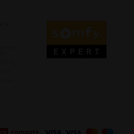
SKÁ
zpracování
jů
dmínky
platbě
ookies