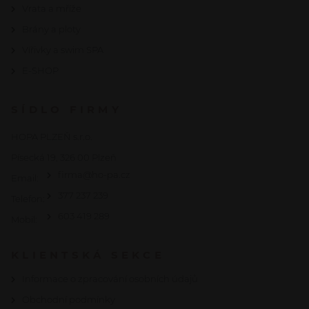
Vrata a mříže
Brány a ploty
Vířivky a swim SPA
E-SHOP
SÍDLO FIRMY
HOPA PLZEŇ s.r.o.
Písecká 19, 326 00 Plzeň
firma@ho-pa.cz
Email:
377 237 239
Telefon:
603 419 289
Mobil:
KLIENTSKÁ SEKCE
Informace o zpracování osobních údajů
Obchodní podmínky