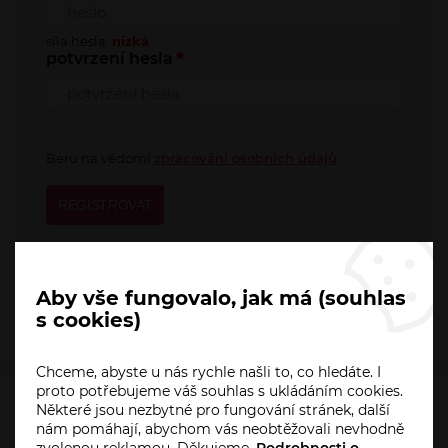
síla hesla:
nízká
potvrzení hesla
Beru na vědomí
zpracování osobních údajů
.
REGISTROVAT
povinné položky
Aby vše fungovalo, jak má (souhlas
s cookies)
Chceme, abyste u nás rychle našli to, co hledáte. I
proto potřebujeme váš souhlas s ukládáním cookies.
Některé jsou nezbytné pro fungování stránek, další
HO-PA.CZ
nám pomáhají, abychom vás neobtěžovali nevhodně
zvolenou reklamou. Děkujeme.
Podrobnosti o