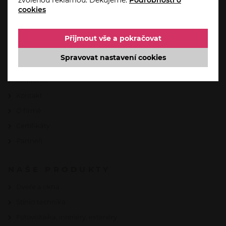
Úvod
cookies
Aktuality
Akce
Přijmout vše a pokračovat
Servis a reklamace
Spravovat nastavení cookies
Automatizace domácnosti od Somfy
Reference
Kontakt
O firmě
Certifikáty
Partneři
NAŠE PRODUKTY
Dveře a okna
Stínicí technika
Fotovoltaika, interiéry, exteriéry