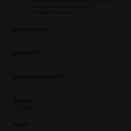
objednávek. Snadno si dohledáte potřebné
informace a kdykoliv můžete Váš
uživatelský účet upravit.
křestní jméno
příjmení
přihlašovací e-mail
pohlaví
heslo