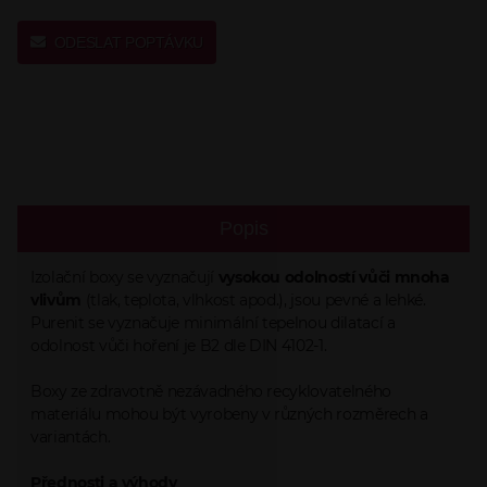
ODESLAT POPTÁVKU
Popis
Izolační boxy se vyznačují
vysokou odolností vůči mnoha
vlivům
(tlak, teplota, vlhkost apod.), jsou pevné a lehké.
Purenit se vyznačuje minimální tepelnou dilatací a
odolnost vůči hoření je B2 dle DIN 4102-1.
Boxy ze zdravotně nezávadného recyklovatelného
materiálu mohou být vyrobeny v různých rozměrech a
variantách.
Přednosti a výhody