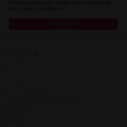
Doufáme, že se vám budou líbit. A možná vás
taky inspirují při výběru.
INSPIROVAT SE
HO-PA.CZ
Úvod
Aktuality
Akce
Servis a reklamace
Automatizace domácnosti od Somfy
Reference
Kontakt
O firmě