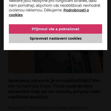
Reference
Některé jsou nezbytné pro fungování stránek, další
nám pomáhají, abychom vás neobtěžovali nevhodně
zvolenou reklamou. Děkujeme.
Podrobnosti o
cookies
Přijmout vše a pokračovat
Spravovat nastavení cookies
Spokojený zákazník je to nejdůležitější? Pro
nás to není jen fráze. Tisíce spokojených
zákazníků májí od nás žaluzie, pergoly nebo
například markýzy.
Nevěříte? Prohlédněte si naše reference.