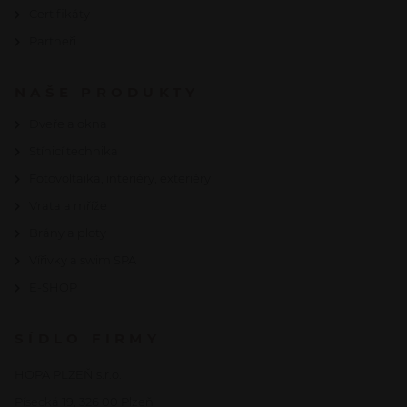
Certifikáty
Partneři
NAŠE PRODUKTY
Dveře a okna
Stínicí technika
Fotovoltaika, interiéry, exteriéry
Vrata a mříže
Brány a ploty
Vířivky a swim SPA
E-SHOP
SÍDLO FIRMY
HOPA PLZEŇ s.r.o.
Písecká 19, 326 00 Plzeň