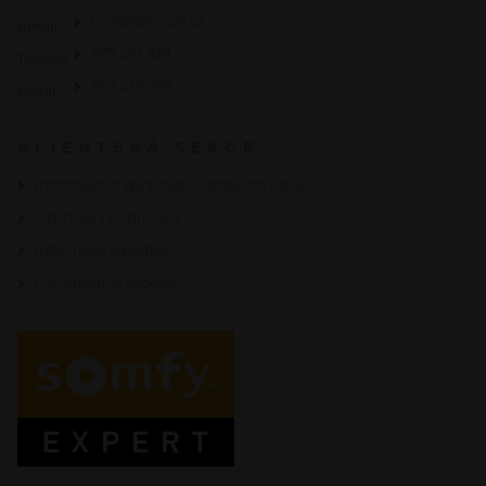
firma@ho-pa.cz
Email:
377 237 239
Telefon:
603 419 289
Mobil:
KLIENTSKÁ SEKCE
Informace o zpracování osobních údajů
Obchodní podmínky
Informace o platbě
Oznámení o cookies