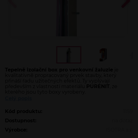
Tepelně izolační box pro venkovní žaluzie
je
kvalitativně propracovaný prvek stavby, který
přináší řadu užitečných efektů. Ty vyplývají
především z vlastností materiálu
PURENIT
, ze
kterého jsou tyto boxy vyrobeny.
Celý popis
Kód produktu:
1159
Dostupnost:
na dotaz
Výrobce:
ISOTRA a.s.