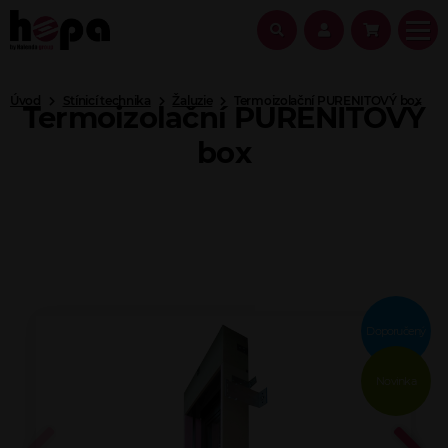
Úvod
Stínicí technika
Žaluzie
Termoizolační PURENITOVÝ box
Termoizolační PURENITOVÝ
box
Doporučený
Novinka