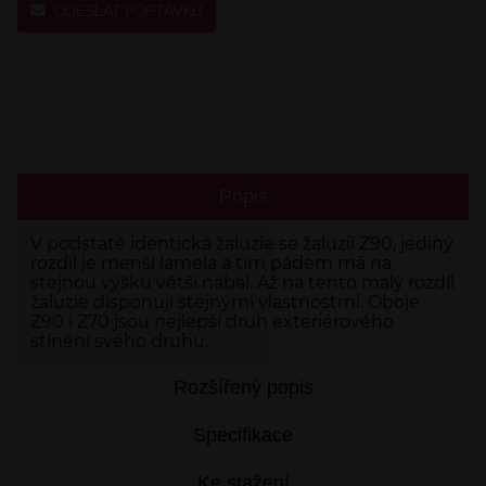
ODESLAT POPTÁVKU
Popis
V podstatě identická žaluzie se žaluzií Z90, jediný
rozdíl je menší lamela a tím pádem má na
stejnou výšku větší nábal. Až na tento malý rozdíl
žaluzie disponují stejnými vlastnostmi. Oboje
Z90 i Z70 jsou nejlepší druh exteriérového
stínění svého druhu.
Rozšířený popis
Specifikace
Ke stažení