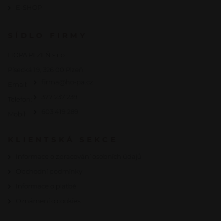
E-SHOP
SÍDLO FIRMY
HOPA PLZEŇ s.r.o.
Písecká 19, 326 00 Plzeň
firma@ho-pa.cz
Email:
377 237 239
Telefon:
603 419 289
Mobil:
KLIENTSKÁ SEKCE
Informace o zpracování osobních údajů
Obchodní podmínky
Informace o platbě
Oznámení o cookies