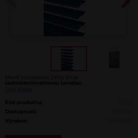
Menší sourozenec Zetty 90 se
sedmicentimetrovou lamelou
.
Celý popis
Kód produktu:
0070
Dostupnost:
na dotaz
Výrobce:
ISOTRA a.s.