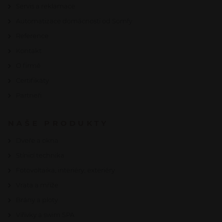
Servis a reklamace
Automatizace domácnosti od Somfy
Reference
Kontakt
O firmě
Certifikáty
Partneři
NAŠE PRODUKTY
Dveře a okna
Stínicí technika
Fotovoltaika, interiéry, exteriéry
Vrata a mříže
Brány a ploty
Vířivky a swim SPA