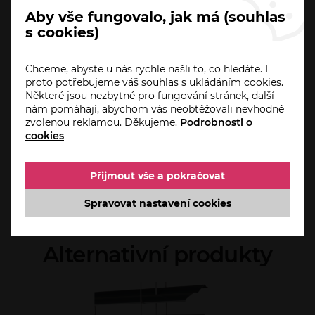
Aby vše fungovalo, jak má (souhlas
s cookies)
Spokojený zákazník je to nejdůležitější? Pro
Spo
nás to není jen fráze. Tisíce spokojených
nás
zákazníků májí od nás žaluzie, pergoly nebo
zák
Chceme, abyste u nás rychle našli to, co hledáte. I
například markýzy.
nap
proto potřebujeme váš souhlas s ukládáním cookies.
Některé jsou nezbytné pro fungování stránek, další
nám pomáhají, abychom vás neobtěžovali nevhodně
Nevěříte? Prohlédněte si naše reference.
Nev
zvolenou reklamou. Děkujeme.
Podrobnosti o
Doufáme, že se vám budou líbit. A možná vás
Dou
cookies
taky inspirují při výběru.
taky
Přijmout vše a pokračovat
INSPIROVAT SE
Spravovat nastavení cookies
Alternativní produkty