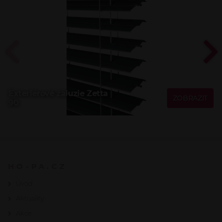
Exteriérové žaluzie Zetta
ZOBRAZIT
90
HO-PA.CZ
Úvod
Aktuality
Akce