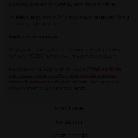
prosklených střešních systémů nebo zimních zahrad.
Ovládat ji lze pomocí ruční převodovky s nasazovací klikou
či automaticky elektromotorem.
Montáž svislé markýzy
Díky vynikajícímu systému je možné vertikální markýzu
Ventosol VS5200 namontovat na zeď nebo do ostění.
Rádi byste si markýzu prohlédli osobně?
Pak navštivte
naší novou prodejnu v Plzni, kde je svislá markýza
Ventosol vystavena v životní velikosti.
Jsme jediným
show roomem v ČR, který toto nabízí.
Specifikace
Ke stažení
Dotaz prodejci