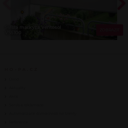
Svislá markýza Ventosol
ZOBRAZIT
VS5100
HO-PA.CZ
Úvod
Aktuality
Akce
Servis a reklamace
Automatizace domácnosti od Somfy
Reference