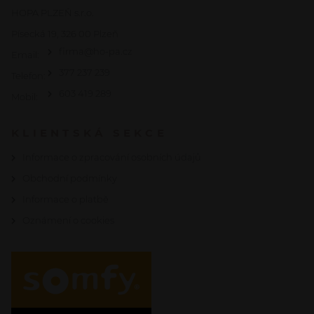
HOPA PLZEŇ s.r.o.
Písecká 19, 326 00 Plzeň
firma@ho-pa.cz
Email:
377 237 239
Telefon:
603 419 289
Mobil:
KLIENTSKÁ SEKCE
Informace o zpracování osobních údajů
Obchodní podmínky
Informace o platbě
Oznámení o cookies