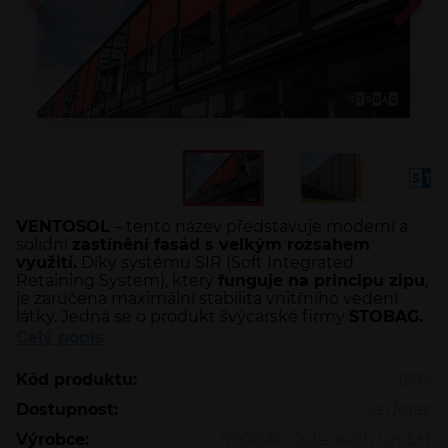
VENTOSOL
– tento název představuje moderní a
solidní
zastínění fasád s velkým rozsahem
využití.
Díky systému SIR (Soft Integrated
Retaining System), který
funguje na principu zipu
,
je zaručena maximální stabilita vnitřního vedení
látky. Jedná se o produkt švýcarské firmy
STOBAG.
Celý popis
Kód produktu:
1285
Dostupnost:
na dotaz
Výrobce:
STOBAG Österreich GmbH