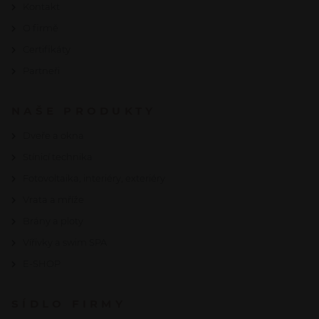
Kontakt
O firmě
Certifikáty
Partneři
NAŠE PRODUKTY
Dveře a okna
Stínicí technika
Fotovoltaika, interiéry, exteriéry
Vrata a mříže
Brány a ploty
Vířivky a swim SPA
E-SHOP
SÍDLO FIRMY