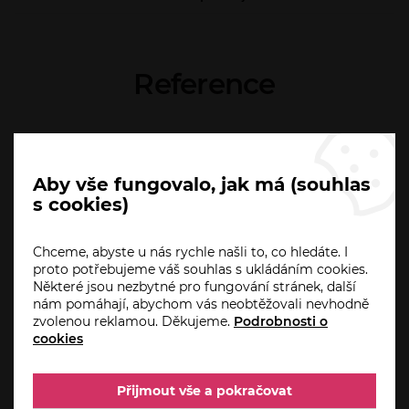
Reference
Aby vše fungovalo, jak má (souhlas
s cookies)
Chceme, abyste u nás rychle našli to, co hledáte. I
proto potřebujeme váš souhlas s ukládáním cookies.
Některé jsou nezbytné pro fungování stránek, další
nám pomáhají, abychom vás neobtěžovali nevhodně
zvolenou reklamou. Děkujeme.
Podrobnosti o
cookies
Spokojený zákazník je to nejdůležitější? Pro
Spo
nás to není jen fráze. Tisíce spokojených
nás
Přijmout vše a pokračovat