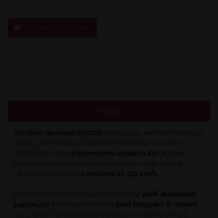
ODESLAT POPTÁVKU
Popis
STOBAG Ventosol VS5200
představuje vertikální markýzu
sloužící pro moderní a spolehlivé zastínění s širokým
uplatněním. Díky
přítomnému systému ZIP
je látka
fixována ve vodících lištách, a tak je markýza odolná i
velice silnému větru
o rychlosti až 120 km/h
.
Markýza Ventosol se používá k ochraně
proti slunečním
paprskům
a dále jako ochrana
před hmyzem či větrem
.
Lze ji využít i pro vertikální uzavření konstrukcí pergol,