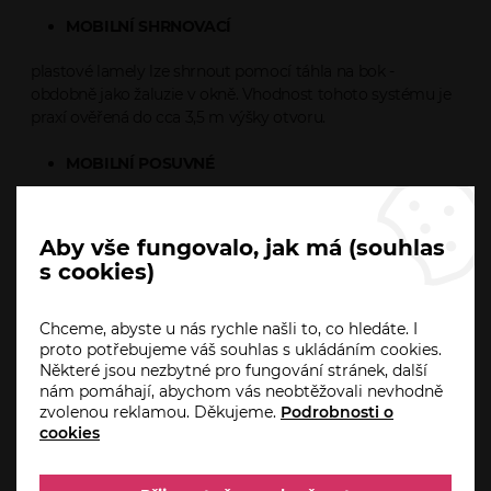
MOBILNÍ SHRNOVACÍ
plastové lamely lze shrnout pomocí táhla na bok -
obdobně jako žaluzie v okně. Vhodnost tohoto systému je
praxí ověřená do cca 3,5 m výšky otvoru.
MOBILNÍ POSUVNÉ
posuvné clony se posouvají pomocí pojezdového kování v
kolejnicích, a to v celé šíři nebo ve vymezených úsecích
Aby vše fungovalo, jak má (souhlas
otvoru. Vhodné jsou do míst s převládajícími průchody
s cookies)
osob a průjezdy ručních paletových vozíků.
Chceme, abyste u nás rychle našli to, co hledáte. I
proto potřebujeme váš souhlas s ukládáním cookies.
Některé jsou nezbytné pro fungování stránek, další
nám pomáhají, abychom vás neobtěžovali nevhodně
zvolenou reklamou. Děkujeme.
Podrobnosti o
cookies
Specifikace
Ke stažení