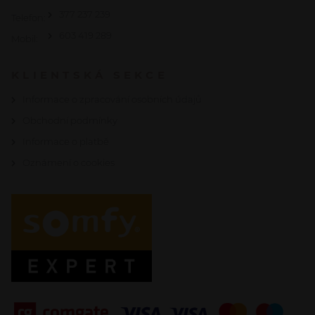
377 237 239
Telefon:
603 419 289
Mobil:
KLIENTSKÁ SEKCE
Informace o zpracování osobních údajů
Obchodní podmínky
Informace o platbě
Oznámení o cookies