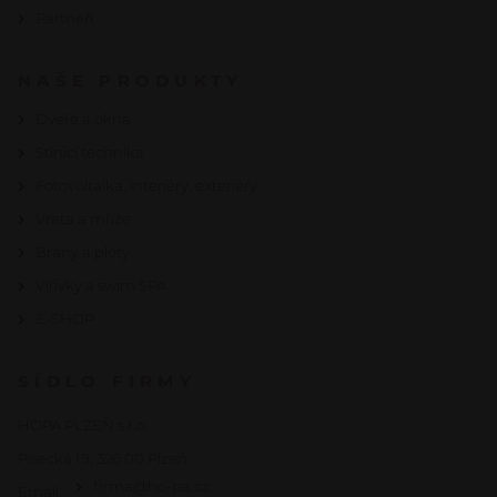
Partneři
NAŠE PRODUKTY
Dveře a okna
Stínicí technika
Fotovoltaika, interiéry, exteriéry
Vrata a mříže
Brány a ploty
Vířivky a swim SPA
E-SHOP
SÍDLO FIRMY
HOPA PLZEŇ s.r.o.
Písecká 19, 326 00 Plzeň
firma@ho-pa.cz
Email: