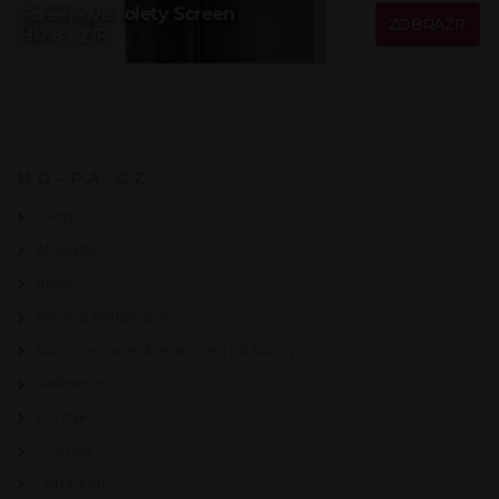
Screenové rolety Screen
ZOBRAZIT
HR 8 - ZIP
HO-PA.CZ
Úvod
Aktuality
Akce
Servis a reklamace
Automatizace domácnosti od Somfy
Reference
Kontakt
O firmě
Certifikáty