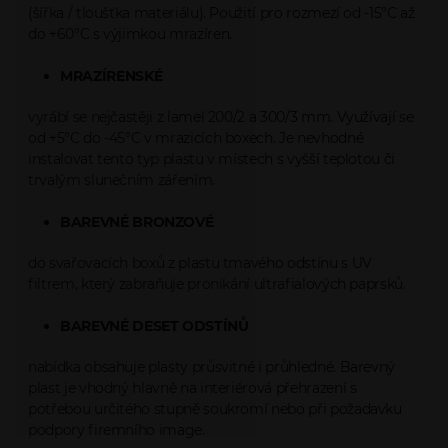
(šířka / tloušťka materiálu). Použití pro rozmezí od -15°C až
do +60°C s výjimkou mrazíren.
MRAZÍRENSKÉ
vyrábí se nejčastěji z lamel 200/2 a 300/3 mm. Využívají se
od +5°C do -45°C v mrazicích boxech. Je nevhodné
instalovat tento typ plastu v místech s vyšší teplotou či
trvalým slunečním zářením.
BAREVNÉ BRONZOVÉ
do svařovacích boxů z plastu tmavého odstínu s UV
filtrem, který zabraňuje pronikání ultrafialových paprsků.
BAREVNÉ DESET ODSTÍNŮ
nabídka obsahuje plasty průsvitné i průhledné. Barevný
plast je vhodný hlavně na interiérová přehrazení s
potřebou určitého stupně soukromí nebo při požadavku
podpory firemního image.