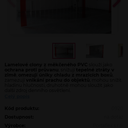
Lamelové clony z měkčeného PVC
slouží jako
ochrana proti průvanu
, snižují
tepelné ztráty v
zimě
,
omezují úniky chladu z mrazicích boxů
,
zamezují
vnikání prachu do objektů
, mohou snížit
hladinu hlučnosti, druhotně mohou sloužit jako
další zdroj denního osvětlení.
Celý popis
Kód produktu:
0920
Dostupnost:
na dotaz
Výrobce:
Portaflex s.r.o.