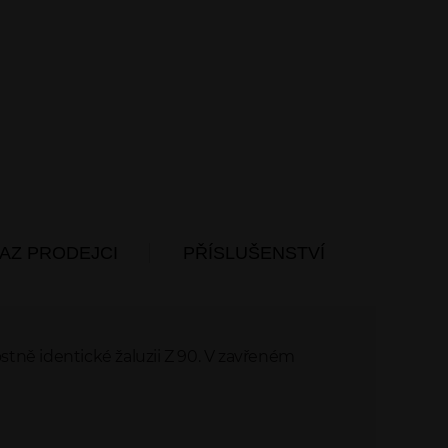
AZ PRODEJCI
PŘÍSLUŠENSTVÍ
ostně identické žaluzii Z 90. V zavřeném