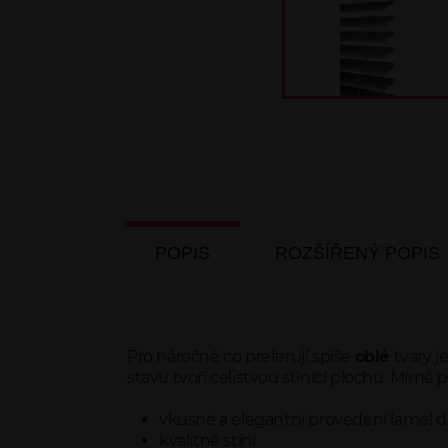
POPIS
ROZŠÍŘENÝ POPIS
Pro náročné co preferují spíše
oblé
tvary j
stavu tvoří celistvou stínící plochu. Mír
vkusné a elegantní provedení lamel d
kvalitně stíní