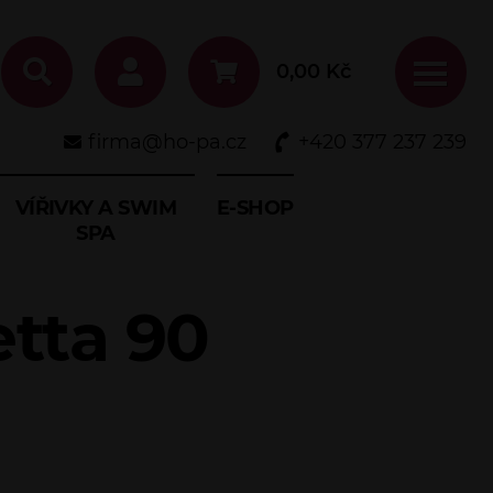
0,00
Kč
firma@ho-pa.cz
+420 377 237 239
VÍŘIVKY A SWIM
E-SHOP
SPA
etta 90