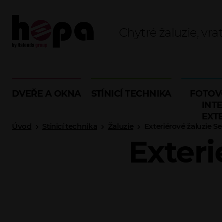
Chytré žaluzie, vra
DVEŘE A OKNA
STÍNICÍ TECHNIKA
FOTOV
INTE
EXT
Úvod
Stínicí technika
Žaluzie
Exteriérové žaluzie Se
Exteri