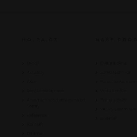
HO-PA.CZ
NAŠE PRO
Úvod
Dveře a okna
Aktuality
Stínicí technika
Akce
Fotovoltaika, interi
Servis a reklamace
Vrata a mříže
Automatizace domácnosti od
Brány a ploty
Somfy
Vířivky a swim SPA
Reference
E-SHOP
Kontakt
O firmě