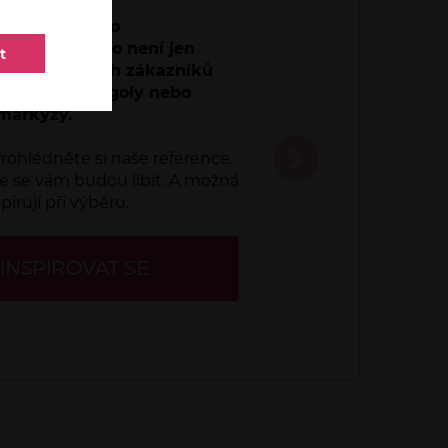
zákazník je to
jší? Pro nás to není jen
t
íce spokojených zákazníků
s žaluzie, pergoly nebo
markýzy.
rohlédněte si naše reference.
e se vám budou líbit. A možná
pirují při výběru.
INSPIROVAT SE