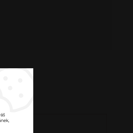
váš
ánek,