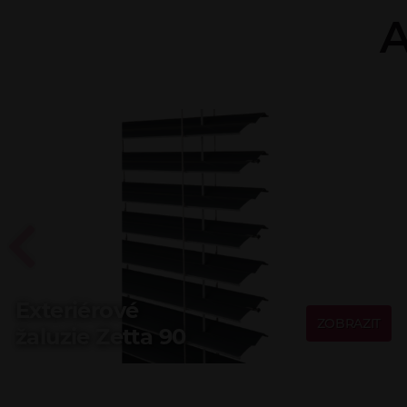
A
Exteriérové
ZOBRAZIT
žaluzie Zetta 90