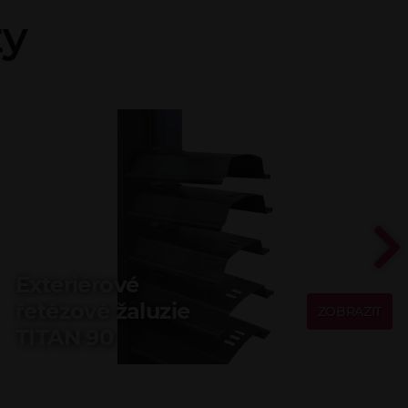
ty
Exteriérové
řetězové žaluzie
ZOBRAZIT
TITAN 90