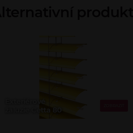
lternativní produk
Exteriérové
ZOBRAZIT
žaluzie Cetta 80