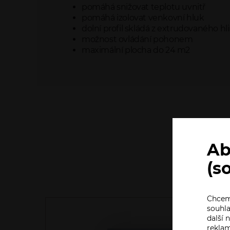
pomáhá snižovat teplotu uvnitř
pomáhá izolovat venkovní hluk
dolní profil skládá z extrudovaného hl
možnost ovládání pohonem
maximální plocha do 24 m2
Ab
(s
Chceme
souhla
další
rekla