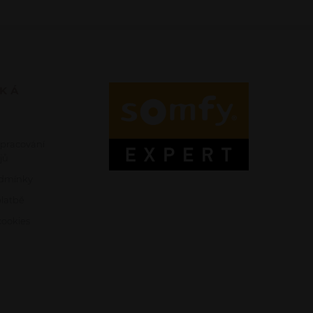
SKÁ
zpracování
jů
dmínky
platbě
ookies