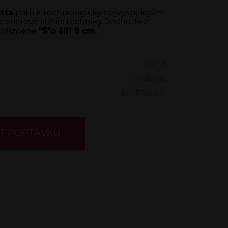
tta
patří k technologicky nejvyspělejším
xteriérové stínící techniky. Jednotlivé
r písmene
"S"o šíři 9 cm
.
0548
na dotaz
ISOTRA a.s.
T POPTÁVKU