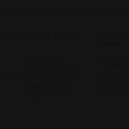
DUKTY
SÍDLO FIRMY
KLIENT
SEKCE
Informace o 
HOPA PLZEŇ s.r.o.
osobních úda
Písecká 19, 326 00 Plzeň
Obchodní po
éry, exteriéry
firma@ho-pa.cz
Email:
Informace o 
377 237 239
Telefon:
Oznámení o c
603 419 289
Mobil: