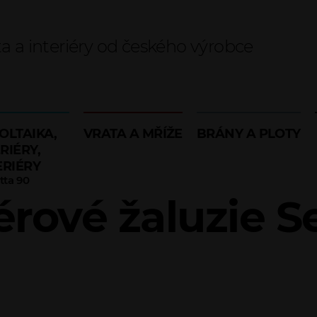
ta a interiéry od českého výrobce
OLTAIKA,
VRATA A MŘÍŽE
BRÁNY A PLOTY
RIÉRY,
ERIÉRY
tta 90
érové žaluzie S