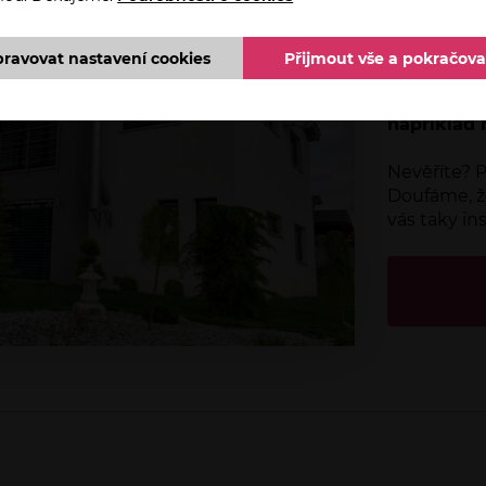
Spokojený 
nejdůležitě
pravovat nastavení cookies
Přijmout vše a pokračova
fráze. Tis
májí od ná
například 
Nevěříte? P
Doufáme, ž
vás taky ins