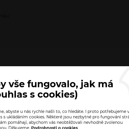
iníku
y vše fungovalo, jak má
Reference
ouhlas s cookies)
, abyste u nás rychle našli to, co hledáte. I proto potřebujeme 
s s ukládáním cookies. Některé jsou nezbytné pro fungování str
 nám pomáhají, abychom vás neobtěžovali nevhodně zvolenou
mou. Děkujeme.
Podrobnosti o cookies