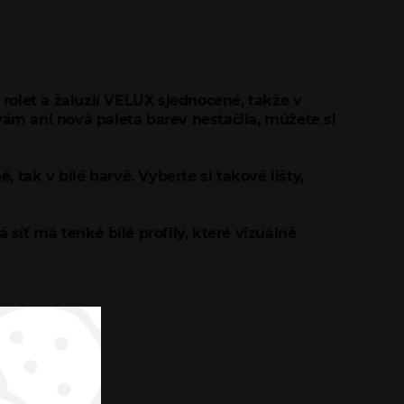
 rolet a žaluzií VELUX sjednocené, takže v
m ani nová paleta barev nestačila, můžete si
 tak v bílé barvě. Vyberte si takové lišty,
 síť má tenké bílé profily, které vizuálně