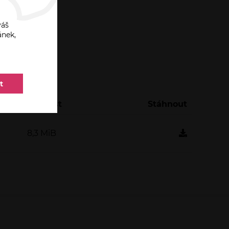
váš
ánek,
t
Velikost
Stáhnout
8,3 MiB