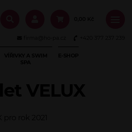
0,00
Kč
firma@ho-pa.cz
+420 377 237 239
VÍŘIVKY A SWIM
E-SHOP
SPA
olet VELUX
 pro rok 2021