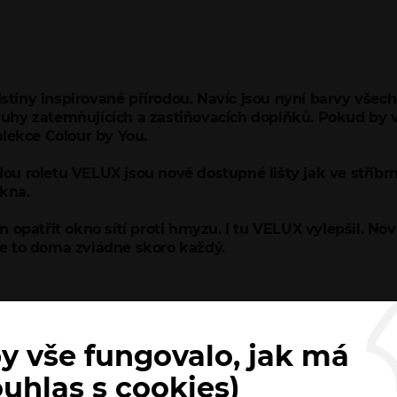
dstíny inspirované přírodou. Navíc jsou nyní barvy všech
hy zatemňujících a zastiňovacích doplňků. Pokud by vá
olekce Colour by You.
dou roletu VELUX jsou nově dostupné lišty jak ve stříbrné,
okna.
opatřit okno sítí proti hmyzu. I tu VELUX vylepšil. Nová
 že to doma zvládne skoro každý.
y vše fungovalo, jak má
ouhlas s cookies)