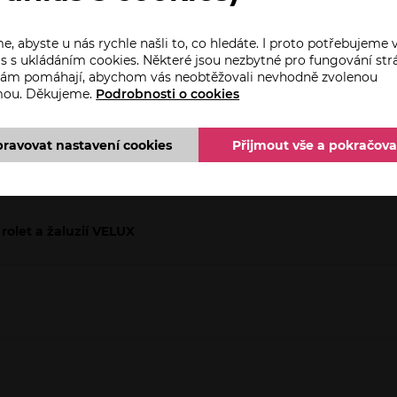
, abyste u nás rychle našli to, co hledáte. I proto potřebujeme 
s s ukládáním cookies. Některé jsou nezbytné pro fungování str
 nám pomáhají, abychom vás neobtěžovali nevhodně zvolenou
mou. Děkujeme.
Podrobnosti o cookies
pravovat nastavení cookies
Přijmout vše a pokračova
rolet a žaluzií VELUX