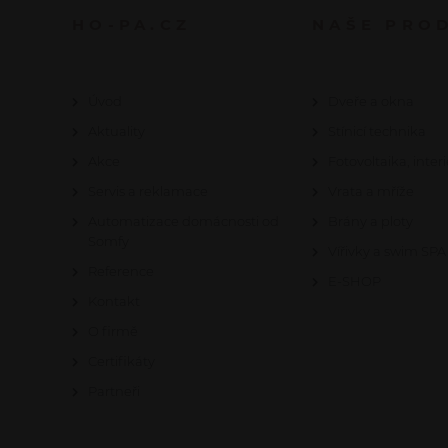
HO-PA.CZ
NAŠE PRO
Úvod
Dveře a okna
Aktuality
Stínicí technika
Akce
Fotovoltaika, interi
Servis a reklamace
Vrata a mříže
Automatizace domácnosti od
Brány a ploty
Somfy
Vířivky a swim SPA
Reference
E-SHOP
Kontakt
O firmě
Certifikáty
Partneři