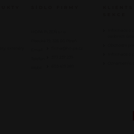
DUKTY
SÍDLO FIRMY
KLIENT
SEKCE
Informace o 
HOPA PLZEŇ s.r.o.
osobních úda
Písecká 19, 326 00 Plzeň
Obchodní po
éry, exteriéry
firma@ho-pa.cz
Email:
Informace o 
377 237 239
Telefon:
Oznámení o c
603 419 289
Mobil: