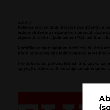
8.3.2021
Kolekce pro rok 2021 přináší nové atraktivní o
jednom interiéru můžete kombinovat různé dru
objednat roletu v jedinečném RAL odstínu z k
Rozšířila se také nabídka bočních lišt. Pro kaž
které budou nejlépe ladit s rámem střešního 
Pro dokonalou pohodu letních dnů zbývá už jen 
splývají s ostěním. A instaluje se tak snadno,
Ab
(s