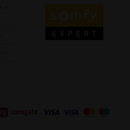
SKÁ
zpracování
jů
dmínky
platbě
ookies