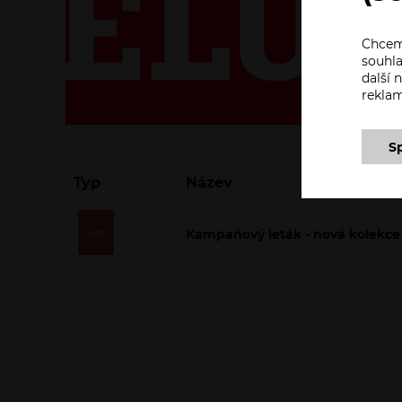
Chceme
souhla
další
rekla
S
Typ
Název
Kampaňový leták - nová kolekce 