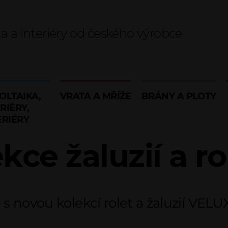
ta a interiéry od českého výrobce
OLTAIKA,
VRATA A MŘÍŽE
BRÁNY A PLOTY
RIÉRY,
ERIÉRY
kce žaluzií a r
s novou kolekcí rolet a žaluzií VELUX