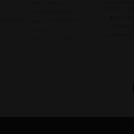
Informace o 
HOPA PLZEŇ s.r.o.
osobních úda
Písecká 19, 326 00 Plzeň
Obchodní po
éry, exteriéry
firma@ho-pa.cz
Email:
Informace o 
377 237 239
Telefon:
Oznámení o c
603 419 289
Mobil: