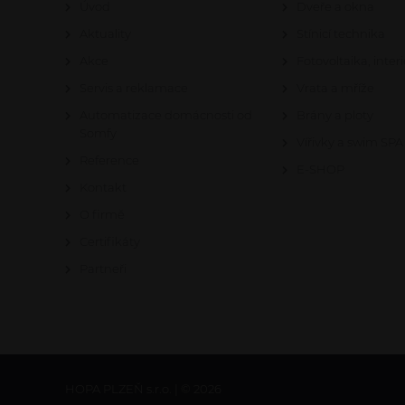
Úvod
Dveře a okna
Aktuality
Stínicí technika
Akce
Fotovoltaika, interi
Servis a reklamace
Vrata a mříže
Automatizace domácnosti od
Brány a ploty
Somfy
Vířivky a swim SPA
Reference
E-SHOP
Kontakt
O firmě
Certifikáty
Partneři
HOPA PLZEŇ s.r.o. | © 2026