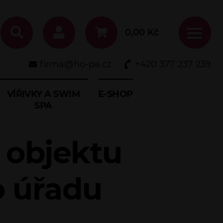
0,00
Kč
firma@ho-pa.cz
+420 377 237 239
VÍŘIVKY A SWIM
E-SHOP
SPA
 objektu
o úřadu