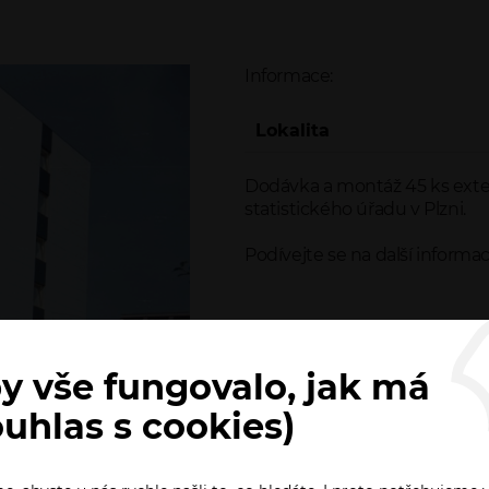
Informace:
Lokalita
Dodávka a montáž 45 ks exter
statistického úřadu v Plzni.
Podívejte se na další informa
y vše fungovalo, jak má
ouhlas s cookies)