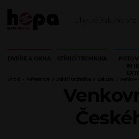
Chytré žaluzie, vra
DVEŘE A OKNA
STÍNICÍ TECHNIKA
FOTOV
INTE
EXT
Úvod
Reference
Stínicí technika
Žaluzie
Venkovní
Venkovn
Českéh