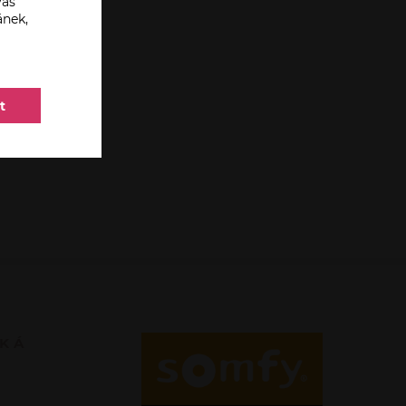
váš
ánek,
t
SKÁ