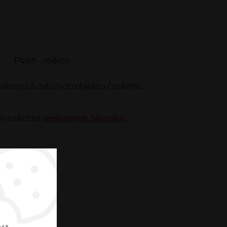
Plzeň - město
iérových žaluzií do objektu Českého
ce o těchto
venkovních žaluziích
.