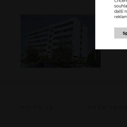
Chceme
souhla
další
rekla
S
HO-PA.CZ
NAŠE PRO