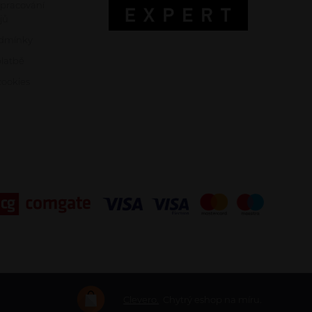
zpracování
jů
dmínky
platbě
ookies
Clevero.
Chytrý eshop na míru.