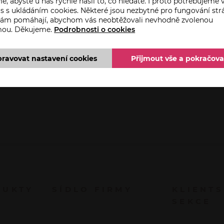
, abyste u nás rychle našli to, co hledáte. I proto potřebujeme 
s s ukládáním cookies. Některé jsou nezbytné pro fungování str
 nám pomáhají, abychom vás neobtěžovali nevhodně zvolenou
mou. Děkujeme.
Podrobnosti o cookies
pravovat nastavení cookies
Přijmout vše a pokračova
DUKTY
SÍDLO FIRMY
KLIENT
SEKCE