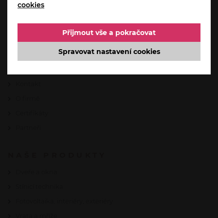
cookies
Aktuality
Akce
Přijmout vše a pokračovat
Servis a reklamace
Spravovat nastavení cookies
Automatizace domácnosti od Somfy
Reference
Kontakt
O firmě
Certifikáty
Partneři
NAŠE PRODUKTY
Dveře a okna
Stínicí technika
Fotovoltaika, interiéry, exteriéry
Vrata a mříže