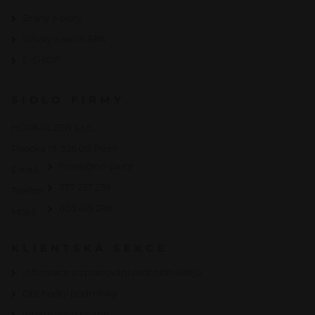
Brány a ploty
Vířivky a swim SPA
E-SHOP
SÍDLO FIRMY
HOPA PLZEŇ s.r.o.
Písecká 19, 326 00 Plzeň
firma@ho-pa.cz
Email:
377 237 239
Telefon:
603 419 289
Mobil:
KLIENTSKÁ SEKCE
Informace o zpracování osobních údajů
Obchodní podmínky
Informace o platbě