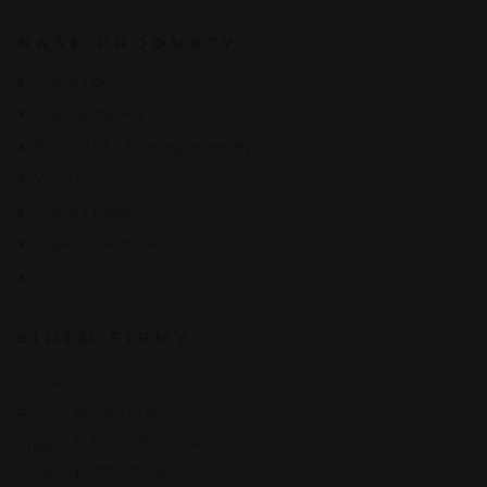
NAŠE PRODUKTY
Dveře a okna
Stínicí technika
Fotovoltaika, interiéry, exteriéry
Vrata a mříže
Brány a ploty
Vířivky a swim SPA
E-SHOP
SÍDLO FIRMY
HOPA PLZEŇ s.r.o.
Písecká 19, 326 00 Plzeň
firma@ho-pa.cz
Email:
377 237 239
Telefon: