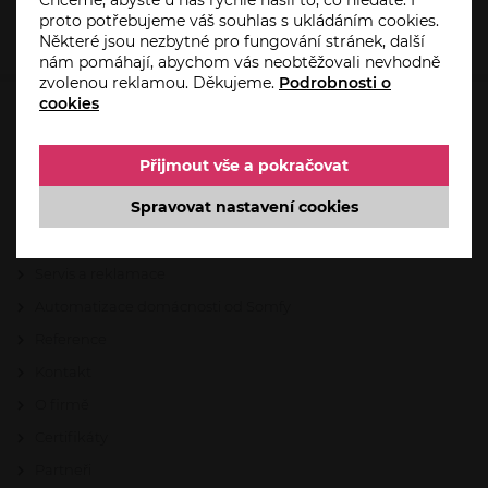
proto potřebujeme váš souhlas s ukládáním cookies.
Některé jsou nezbytné pro fungování stránek, další
nám pomáhají, abychom vás neobtěžovali nevhodně
zvolenou reklamou. Děkujeme.
Podrobnosti o
cookies
HO-PA.CZ
Přijmout vše a pokračovat
Úvod
Spravovat nastavení cookies
Aktuality
Akce
Servis a reklamace
Automatizace domácnosti od Somfy
Reference
Kontakt
O firmě
Certifikáty
Partneři