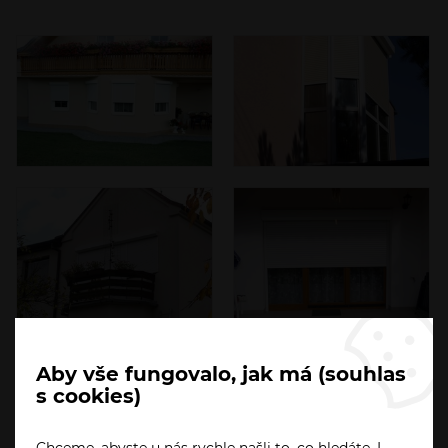
Aby vše fungovalo, jak má (souhlas
s cookies)
Chceme, abyste u nás rychle našli to, co hledáte. I