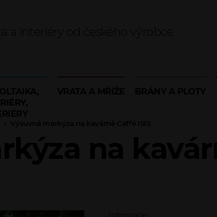
ta a interiéry od českého výrobce
OLTAIKA,
VRATA A MŘÍŽE
BRÁNY A PLOTY
RIÉRY,
ERIÉRY
Výsuvná markýza na kavárně Caffé ISIS
kýza na kavárn
Informace: