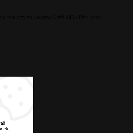
é markýzy na kavárnu Caffé ISIS v Plzni před
váš
ánek,