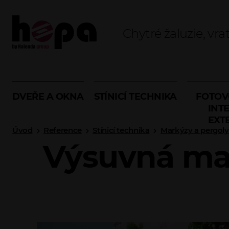
Chytré žaluzie, vra
DVEŘE A OKNA
STÍNICÍ TECHNIKA
FOTOV
INTE
EXT
Úvod
Reference
Stínicí technika
Markýzy a pergoly
Výsuvná mar