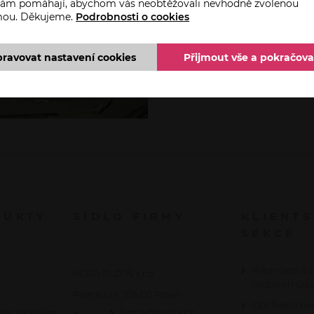
 nám pomáhají, abychom vás neobtěžovali nevhodně zvolenou
mou. Děkujeme.
Podrobnosti o cookies
pravovat nastavení cookies
Přijmout vše a pokračova
DUKTY
SÍDLO FIRMY
KLIENT
SEKCE
Informace o 
HOPA PLZEŇ s.r.o.
osobních úda
Písecká 19, 326 00 Plzeň
Obchodní po
éry, exteriéry
firma@ho-pa.cz