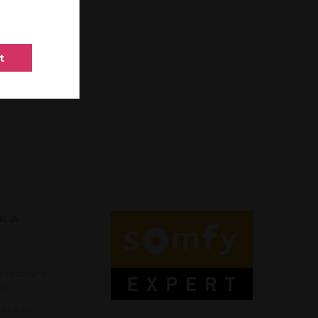
t
SKÁ
zpracování
jů
dmínky