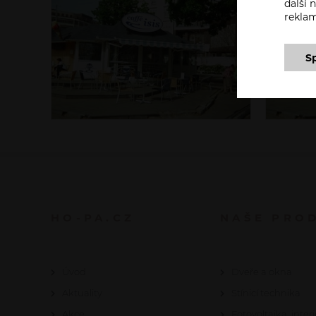
další
rekla
S
HO-PA.CZ
NAŠE PRO
Úvod
Dveře a okna
Aktuality
Stínicí technika
Akce
Fotovoltaika, interi