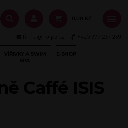
0,00
Kč
firma@ho-pa.cz
+420 377 237 239
VÍŘIVKY A SWIM
E-SHOP
SPA
ě Caffé ISIS