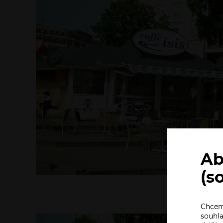
Ab
(s
Chceme
souhla