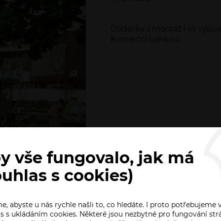
Dodávka a montáž 1 ks výsuvn
Komerční bankou.
y vše fungovalo, jak má
ouhlas s cookies)
, abyste u nás rychle našli to, co hledáte. I proto potřebujeme 
s s ukládáním cookies. Některé jsou nezbytné pro fungování str