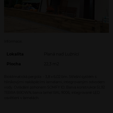
Informace:
Lokalita
Planá nad Lužnicí
Plocha
22,3 m2
Bioklimatická pergola - 3,8 x 6,02 bm. Střešní systém s
hliníkovými naklápěcími lamelami, integrovaným odvodem
vody. Ovládání pohonem SOMFY IO. Barva konstrukce SL92
TERRA BROWN, barva lamel RAL 9006, integrované LED
osvětlení v lamelách.