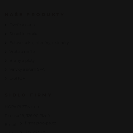
NAŠE PRODUKTY
Dveře a okna
Stínicí technika
Fotovoltaika, interiéry, exteriéry
Vrata a mříže
Brány a ploty
Vířivky a swim SPA
E-SHOP
SÍDLO FIRMY
HOPA PLZEŇ s.r.o.
Písecká 19, 326 00 Plzeň
firma@ho-pa.cz
Email:
377 237 239