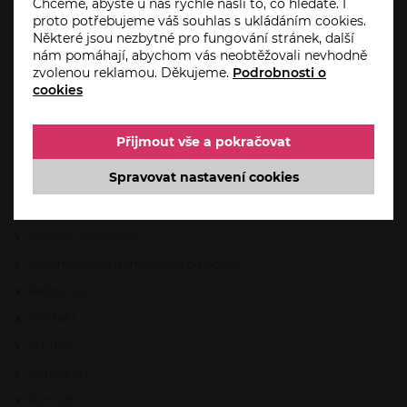
Chceme, abyste u nás rychle našli to, co hledáte. I
proto potřebujeme váš souhlas s ukládáním cookies.
Některé jsou nezbytné pro fungování stránek, další
nám pomáhají, abychom vás neobtěžovali nevhodně
zvolenou reklamou. Děkujeme.
Podrobnosti o
cookies
HO-PA.CZ
Přijmout vše a pokračovat
Úvod
Spravovat nastavení cookies
Aktuality
Akce
Servis a reklamace
Automatizace domácnosti od Somfy
Reference
Kontakt
O firmě
Certifikáty
Partneři