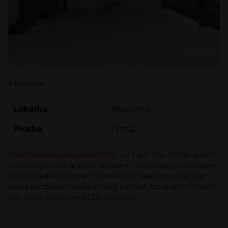
Informace:
Lokalita
Nepomuk
Plocha
14 m2
Bioklimatická pergola ARTOSI
- 3,2 x 4,32 bm. Střešní systém
s hliníkovými naklápěcími lamelami, integrovaným odvodem
vody. Ovládání pohonem SOMFY IO s dálkovým ovladačem.
Barva konstrukce strukturovaný antracit, barva lamel stříbrná
RAL 9006, integrované LED osvětlení.