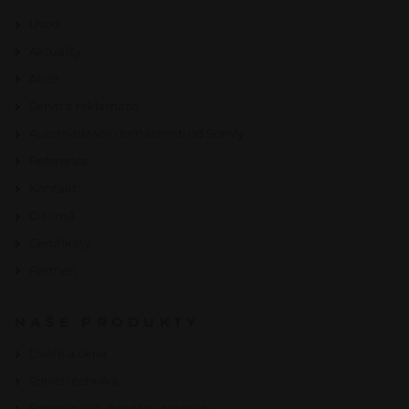
Úvod
Aktuality
Akce
Servis a reklamace
Automatizace domácnosti od Somfy
Reference
Kontakt
O firmě
Certifikáty
Partneři
NAŠE PRODUKTY
Dveře a okna
Stínicí technika
Fotovoltaika, interiéry, exteriéry