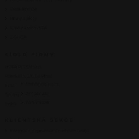
Vrata a mříže
Brány a ploty
Vířivky a swim SPA
E-SHOP
SÍDLO FIRMY
HOPA PLZEŇ s.r.o.
Písecká 19, 326 00 Plzeň
firma@ho-pa.cz
Email:
377 237 239
Telefon:
603 419 289
Mobil:
KLIENTSKÁ SEKCE
Informace o zpracování osobních údajů