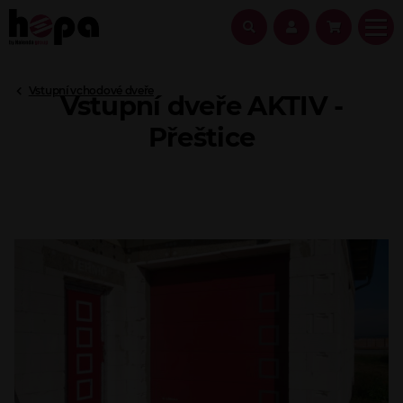
Vstupní vchodové dveře
Vstupní dveře AKTIV -
Přeštice