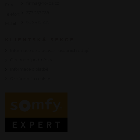
firma@ho-pa.cz
Email:
377 237 239
Telefon:
603 419 289
Mobil:
KLIENTSKÁ SEKCE
Informace o zpracování osobních údajů
Obchodní podmínky
Informace o platbě
Oznámení o cookies