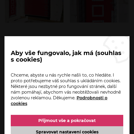
Aby vše fungovalo, jak má (souhlas
HO-PA.CZ
s cookies)
Úvod
Aktuality
Chceme, abyste u nás rychle našli to, co hledáte. I
proto potřebujeme váš souhlas s ukládáním cookies.
Akce
Některé jsou nezbytné pro fungování stránek, další
Servis a reklamace
nám pomáhají, abychom vás neobtěžovali nevhodně
zvolenou reklamou. Děkujeme.
Podrobnosti o
Automatizace domácnosti od Somfy
cookies
Reference
Kontakt
Přijmout vše a pokračovat
O firmě
Spravovat nastavení cookies