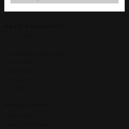
Certifikáty
Partneři
NAŠE PRODUKTY
Dveře a okna
Stínicí technika
Fotovoltaika, interiéry, exteriéry
Vrata a mříže
Brány a ploty
Vířivky a swim SPA
E-SHOP
SÍDLO FIRMY
HOPA PLZEŇ s.r.o.
Písecká 19, 326 00 Plzeň