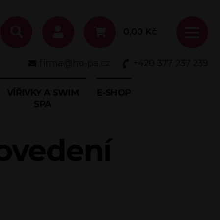
0,00
Kč
firma@ho-pa.cz
+420 377 237 239
VÍŘIVKY A SWIM
E-SHOP
SPA
rovedení