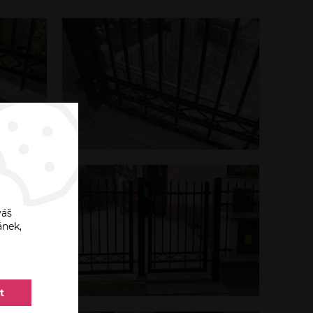
váš
ánek,
t