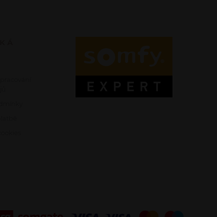
SKÁ
zpracování
jů
dmínky
platbě
ookies