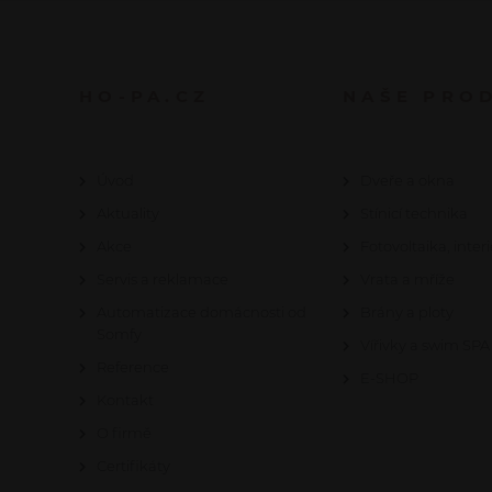
HO-PA.CZ
NAŠE PRO
Úvod
Dveře a okna
Aktuality
Stínicí technika
Akce
Fotovoltaika, interi
Servis a reklamace
Vrata a mříže
Automatizace domácnosti od
Brány a ploty
Somfy
Vířivky a swim SPA
Reference
E-SHOP
Kontakt
O firmě
Certifikáty