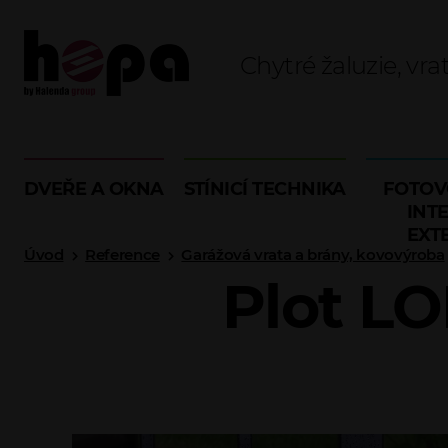
Chytré žaluzie, vra
DVEŘE A OKNA
STÍNICÍ TECHNIKA
FOTOV
INTE
EXT
Úvod
Reference
Garážová vrata a brány, kovovýroba
Plot LO