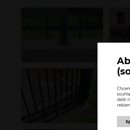
Ab
(s
Chceme
souhla
další
rekla
S