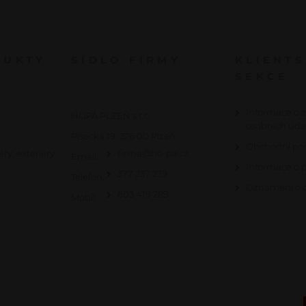
DUKTY
SÍDLO FIRMY
KLIENT
SEKCE
Informace o 
HOPA PLZEŇ s.r.o.
osobních úda
Písecká 19, 326 00 Plzeň
Obchodní po
éry, exteriéry
firma@ho-pa.cz
Email:
Informace o 
377 237 239
Telefon:
Oznámení o c
603 419 289
Mobil: