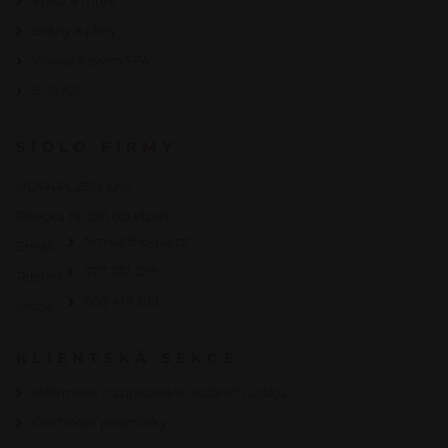
Vrata a mříže
Brány a ploty
Vířivky a swim SPA
E-SHOP
SÍDLO FIRMY
HOPA PLZEŇ s.r.o.
Písecká 19, 326 00 Plzeň
firma@ho-pa.cz
Email:
377 237 239
Telefon:
603 419 289
Mobil:
KLIENTSKÁ SEKCE
Informace o zpracování osobních údajů
Obchodní podmínky