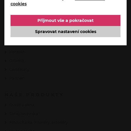
cookies
Aktuality
Akce
Přijmout vše a pokračovat
Servis a reklamace
Spravovat nastavení cookies
Automatizace domácnosti od Somfy
Reference
Kontakt
O firmě
Certifikáty
Partneři
NAŠE PRODUKTY
Dveře a okna
Stínicí technika
Fotovoltaika, interiéry, exteriéry