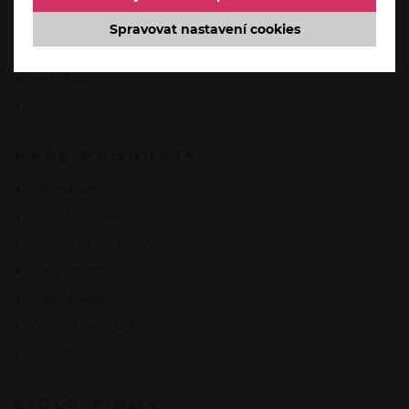
Kontakt
Spravovat nastavení cookies
O firmě
Certifikáty
Partneři
NAŠE PRODUKTY
Dveře a okna
Stínicí technika
Fotovoltaika, interiéry, exteriéry
Vrata a mříže
Brány a ploty
Vířivky a swim SPA
E-SHOP
SÍDLO FIRMY