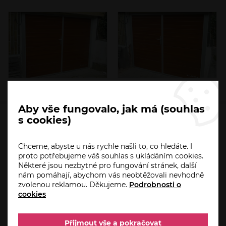
Aby vše fungovalo, jak má (souhlas
s cookies)
HO-PA.CZ
Chceme, abyste u nás rychle našli to, co hledáte. I
Úvod
proto potřebujeme váš souhlas s ukládáním cookies.
Aktuality
Některé jsou nezbytné pro fungování stránek, další
nám pomáhají, abychom vás neobtěžovali nevhodně
Akce
zvolenou reklamou. Děkujeme.
Podrobnosti o
Servis a reklamace
cookies
Automatizace domácnosti od Somfy
Přijmout vše a pokračovat
Reference