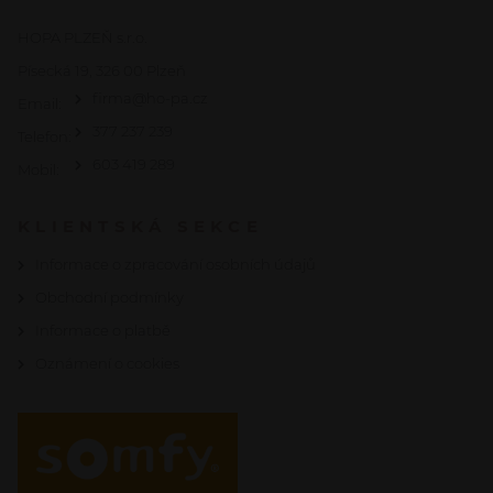
HOPA PLZEŇ s.r.o.
Písecká 19, 326 00 Plzeň
firma@ho-pa.cz
Email:
377 237 239
Telefon:
603 419 289
Mobil:
KLIENTSKÁ SEKCE
Informace o zpracování osobních údajů
Obchodní podmínky
Informace o platbě
Oznámení o cookies