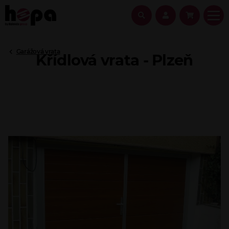
Garážová vrata
Křídlová vrata - Plzeň