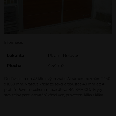
Informace:
Lokalita
Plzeň - Bolevec
Plocha
4,54 m2
Dodávka a montáž křídlových vrat s Al rámem rozměru 2440
x 1860 mm. Vratová křídla ze sekcí o tloušťce 40 mm a z Al
profilů. Povrch - dekor imitace dřeva BALSAMICO, skrytý
stavitelný pant, otevírání křídel ven, provedení klika / klika.