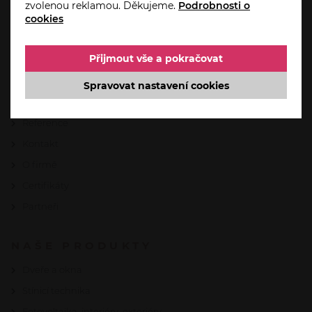
zvolenou reklamou. Děkujeme.
Podrobnosti o
cookies
Úvod
Aktuality
Přijmout vše a pokračovat
Akce
Servis a reklamace
Spravovat nastavení cookies
Automatizace domácnosti od Somfy
Reference
Kontakt
O firmě
Certifikáty
Partneři
NAŠE PRODUKTY
Dveře a okna
Stínicí technika
Fotovoltaika, interiéry, exteriéry