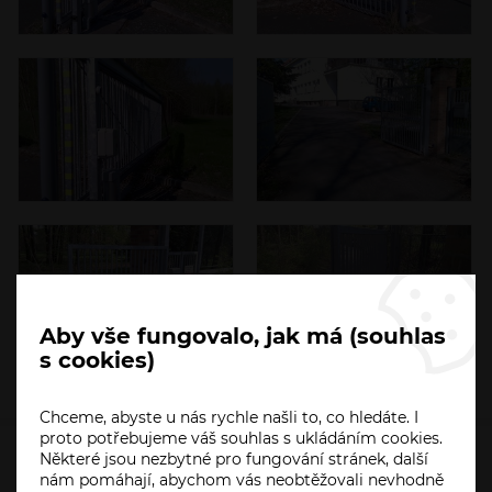
Aby vše fungovalo, jak má (souhlas
s cookies)
Chceme, abyste u nás rychle našli to, co hledáte. I
proto potřebujeme váš souhlas s ukládáním cookies.
Některé jsou nezbytné pro fungování stránek, další
nám pomáhají, abychom vás neobtěžovali nevhodně
HO-PA.CZ