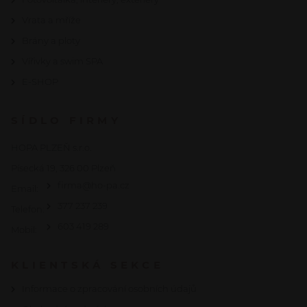
Vrata a mříže
Brány a ploty
Vířivky a swim SPA
E-SHOP
SÍDLO FIRMY
HOPA PLZEŇ s.r.o.
Písecká 19, 326 00 Plzeň
firma@ho-pa.cz
Email:
377 237 239
Telefon:
603 419 289
Mobil:
KLIENTSKÁ SEKCE
Informace o zpracování osobních údajů