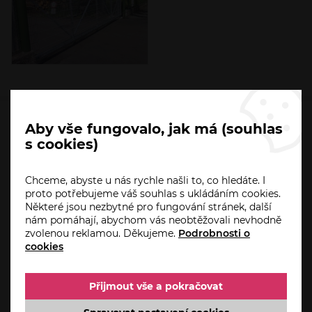
Aby vše fungovalo, jak má (souhlas
HO-PA.CZ
s cookies)
Úvod
Chceme, abyste u nás rychle našli to, co hledáte. I
Aktuality
proto potřebujeme váš souhlas s ukládáním cookies.
Akce
Některé jsou nezbytné pro fungování stránek, další
nám pomáhají, abychom vás neobtěžovali nevhodně
Servis a reklamace
zvolenou reklamou. Děkujeme.
Podrobnosti o
Automatizace domácnosti od Somfy
cookies
Reference
Přijmout vše a pokračovat
Kontakt
O firmě