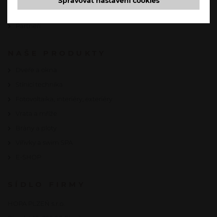
Spravovat nastavení cookies
Certifikáty
Partneři
NAŠE PRODUKTY
Dveře a okna
Stínicí technika
Fotovoltaika, interiéry, exteriéry
Vrata a mříže
Brány a ploty
Vířivky a swim SPA
E-SHOP
SÍDLO FIRMY
HOPA PLZEŇ s.r.o.