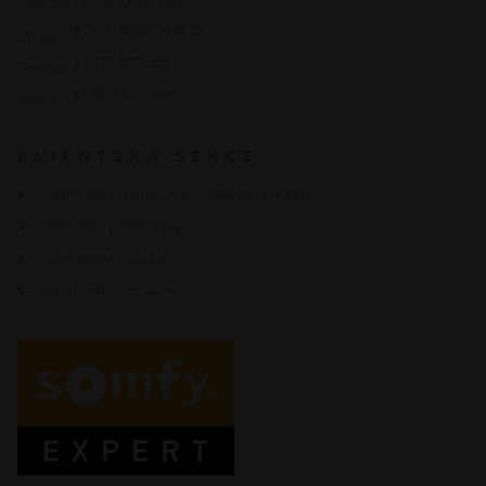
Písecká 19, 326 00 Plzeň
firma@ho-pa.cz
Email:
377 237 239
Telefon:
603 419 289
Mobil:
KLIENTSKÁ SEKCE
Informace o zpracování osobních údajů
Obchodní podmínky
Informace o platbě
Oznámení o cookies