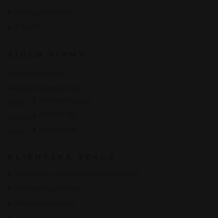
Vířivky a swim SPA
E-SHOP
SÍDLO FIRMY
HOPA PLZEŇ s.r.o.
Písecká 19, 326 00 Plzeň
firma@ho-pa.cz
Email:
377 237 239
Telefon:
603 419 289
Mobil:
KLIENTSKÁ SEKCE
Informace o zpracování osobních údajů
Obchodní podmínky
Informace o platbě
Oznámení o cookies