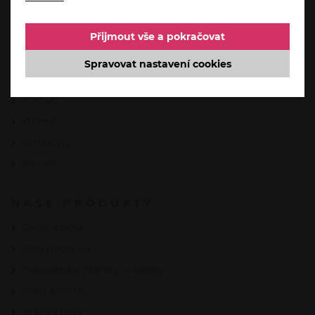
Akce
Přijmout vše a pokračovat
Servis a reklamace
Automatizace domácnosti od Somfy
Spravovat nastavení cookies
Reference
Kontakt
O firmě
Certifikáty
Partneři
NAŠE PRODUKTY
Dveře a okna
Stínicí technika
Fotovoltaika, interiéry, exteriéry
Vrata a mříže
Brány a ploty