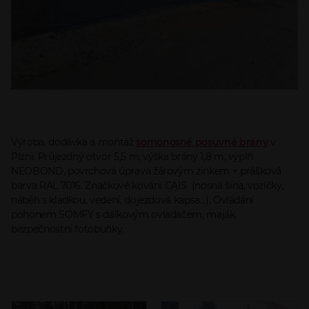
Výroba, dodávka a montáž
somonosné posuvné brány
v
Plzni. Průjezdný otvor 5,5 m, výška brány 1,8 m, výplň
NEOBOND, povrchová úprava žárovým zinkem + prášková
barva RAL 7016. Značkové kování CAIS (nosná šína, vozíčky,
náběh s kladkou, vedení, dojezdová kapsa...). Ovládání
pohonem SOMFY s dálkovým ovladačem, maják,
bezpečnostní fotobuňky.