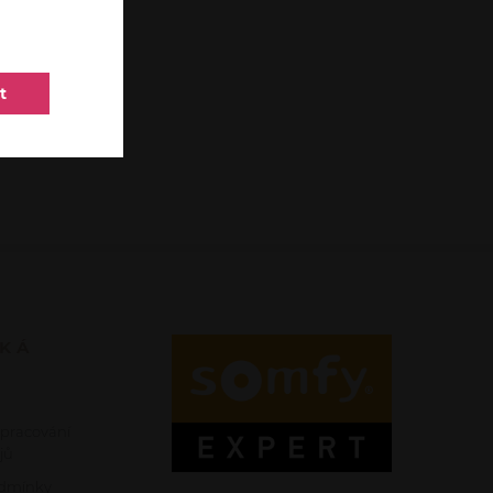
t
SKÁ
zpracování
jů
dmínky