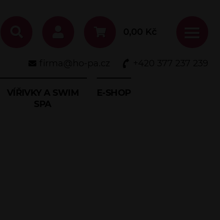
0,00
Kč
firma@ho-pa.cz
+420 377 237 239
VÍŘIVKY A SWIM
E-SHOP
SPA