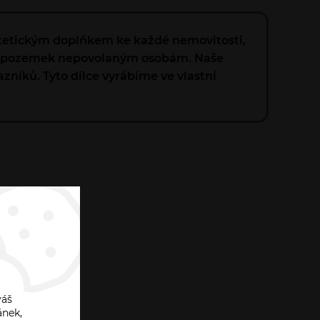
estetickým doplňkem ke každé nemovitosti,
p na pozemek nepovolaným osobám. Naše
níků. Tyto dílce vyrábíme ve vlastní
váš
ánek,