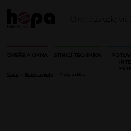
Chytré žaluzie, vra
DVEŘE A OKNA
STÍNICÍ TECHNIKA
FOTOV
INTE
EXT
Úvod
Brány a ploty
Ploty a dílce