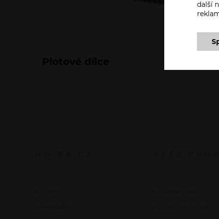
další
rekla
S
Plotové dílce
HO-PA.CZ
NAŠE PRO
Úvod
Dveře a okna
Aktuality
Stínicí technika