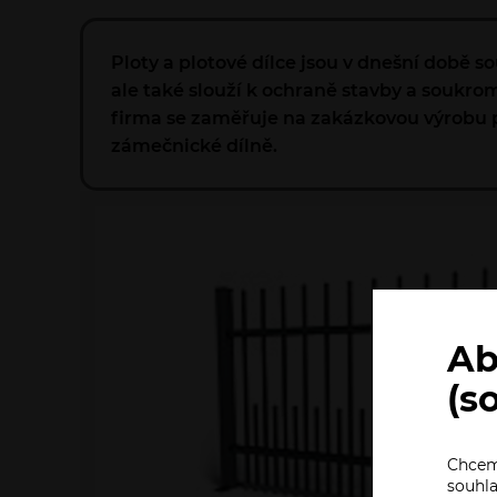
Ploty a plotové dílce jsou v dnešní době 
ale také slouží k ochraně stavby a soukr
firma se zaměřuje na zakázkovou výrobu pl
zámečnické dílně.
Ab
(s
Chceme
souhla