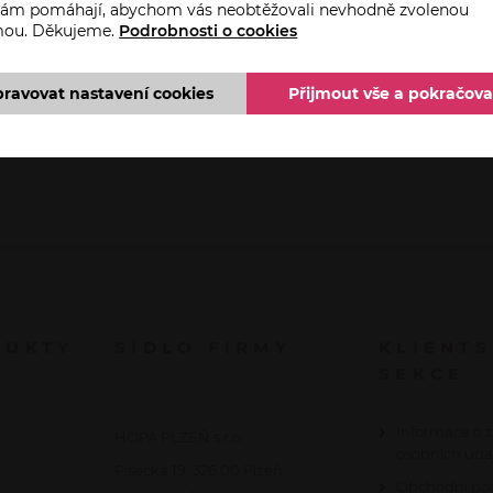
 nám pomáhají, abychom vás neobtěžovali nevhodně zvolenou
mou. Děkujeme.
Podrobnosti o cookies
pravovat nastavení cookies
Přijmout vše a pokračova
DUKTY
SÍDLO FIRMY
KLIENT
SEKCE
Informace o 
HOPA PLZEŇ s.r.o.
osobních úda
Písecká 19, 326 00 Plzeň
Obchodní po