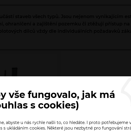
součástí staveb všech typů. Jsou nejenom vynikajícím 
omí, ohraničení a zajištění pozemku či ztěžují přístu
otových dílců vždy dle individuálních požadavků zákaz
y vše fungovalo, jak má
ouhlas s cookies)
, abyste u nás rychle našli to, co hledáte. I proto potřebujeme 
s s ukládáním cookies. Některé jsou nezbytné pro fungování str