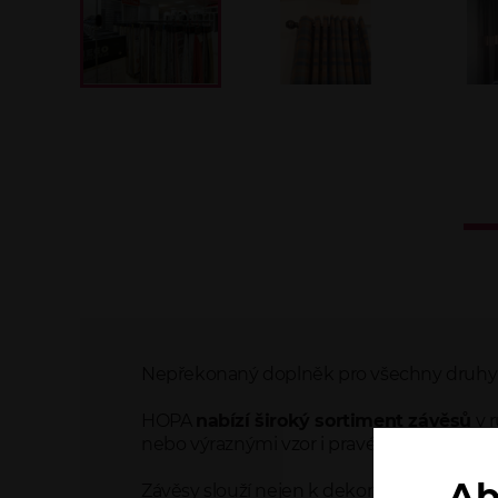
Nepřekonaný doplněk pro všechny druhy 
HOPA
nabízí široký sortiment závěsů
v r
nebo výraznými vzor i pravé hedvábné.
Ab
Závěsy slouží nejen k dekoraci intriéru, ale 