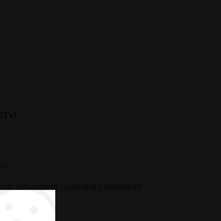
STVÍ
ní.
zové, vypalované i vyšívané s drobnými