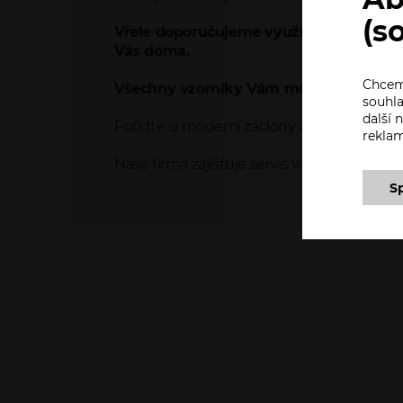
(s
Vřele doporučujeme využít našich desig
Vás doma.
Chceme
Všechny vzorníky Vám můžeme zapůjči
souhla
další
Pořiďte si moderní záclony a buďte IN!
rekla
Naše firma zajišťuje servis včetně žehlení a 
S