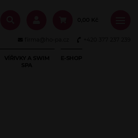
0,00
Kč
firma@ho-pa.cz
+420 377 237 239
VÍŘIVKY A SWIM
E-SHOP
SPA