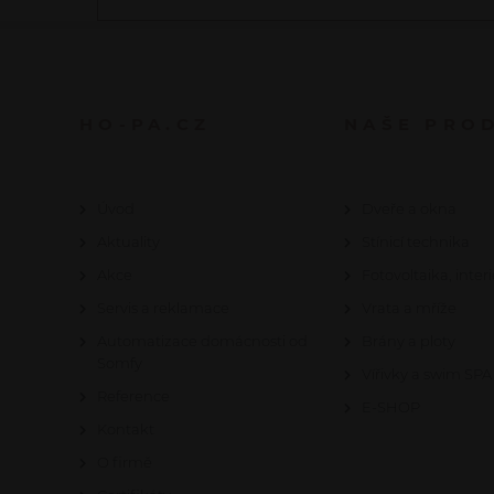
HO-PA.CZ
NAŠE PRO
Úvod
Dveře a okna
Aktuality
Stínicí technika
Akce
Fotovoltaika, interi
Servis a reklamace
Vrata a mříže
Automatizace domácnosti od
Brány a ploty
Somfy
Vířivky a swim SPA
Reference
E-SHOP
Kontakt
O firmě