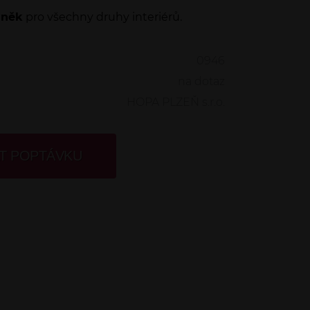
lněk
pro všechny druhy interiérů.
0946
na dotaz
HOPA PLZEŇ s.r.o.
T POPTÁVKU