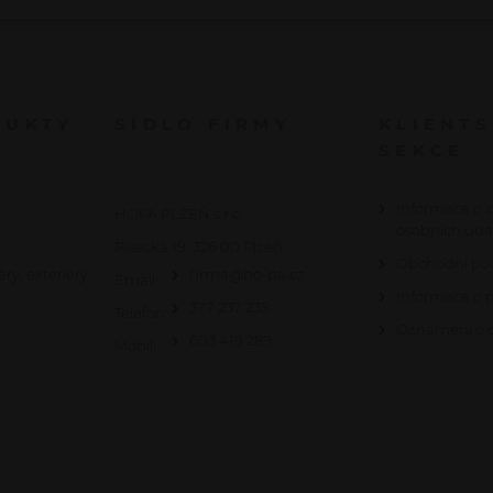
DUKTY
SÍDLO FIRMY
KLIENT
SEKCE
Informace o 
HOPA PLZEŇ s.r.o.
osobních úda
Písecká 19, 326 00 Plzeň
Obchodní po
éry, exteriéry
firma@ho-pa.cz
Email:
Informace o 
377 237 239
Telefon:
Oznámení o c
603 419 289
Mobil: