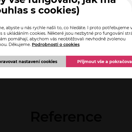
ouhlas s cookies)
nérek, které Vám sortiment představí a v případě zájmu 
, abyste u nás rychle našli to, co hledáte. I proto potřebujeme 
t domů.
s s ukládáním cookies. Některé jsou nezbytné pro fungování str
 nám pomáhají, abychom vás neobtěžovali nevhodně zvolenou
mou. Děkujeme.
Podrobnosti o cookies
instalace látek i kolejniček.
pravovat nastavení cookies
Přijmout vše a pokračova
Reference