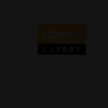
SKÁ
zpracování
jů
dmínky
platbě
ookies