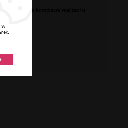
se postarají o komplexní realizaci u
váš
ánek,
t