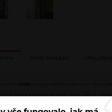
POPIS
DOTAZ PRODEJCI
PŘÍSLUŠEN
interiérů.
Závěs
je krásný doplněk, který zútulní Vaše bydle
ůzných šířkách a výškách: žakárové, hladké, voálové, organ
y vše fungovalo, jak má
i pro jeho zastínění tzv. Balck-outy