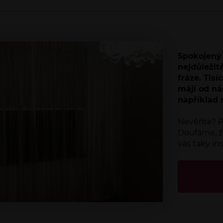
Spokojený 
nejdůležitě
fráze. Tis
májí od ná
například 
Nevěříte? P
Doufáme, ž
vás taky ins