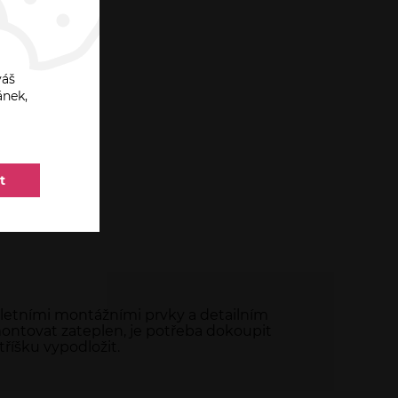
váš
ánek,
t
pletními montážními prvky a detailním
montovat zateplen, je potřeba dokoupit
tříšku vypodložit.