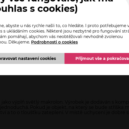
ouhlas s cookies)
, abyste u nás rychle našli to, co hledáte. I proto potřebujeme 
s s ukládáním cookies. Některé jsou nezbytné pro fungování str
 nám pomáhají, abychom vás neobtěžovali nevhodně zvolenou
mou. Děkujeme.
Podrobnosti o cookies
pravovat nastavení cookies
Přijmout vše a pokračova
POPIS
DOTAZ PRODEJCI
a jako výplň světlý makrolon. Výrobek je dodáván s kom
jednoduchá. Pokud je objekt, na který se bude stříška 
ví a to o tloušťku zateplení. V místě uchycení je dobré s