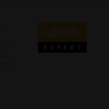
SKÁ
zpracování
jů
dmínky
platbě
ookies