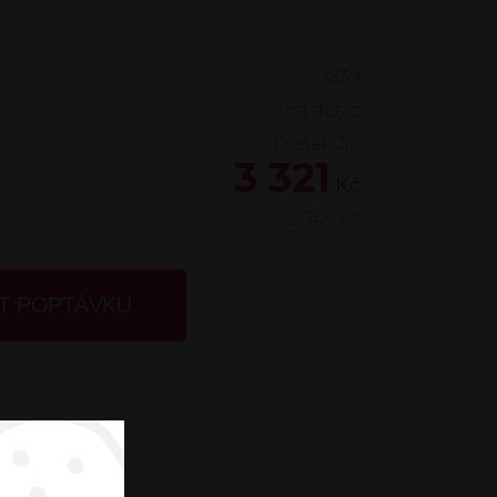
1339
na dotaz
Prášek Jiří
3 321
Kč
2 745
Kč
T POPTÁVKU