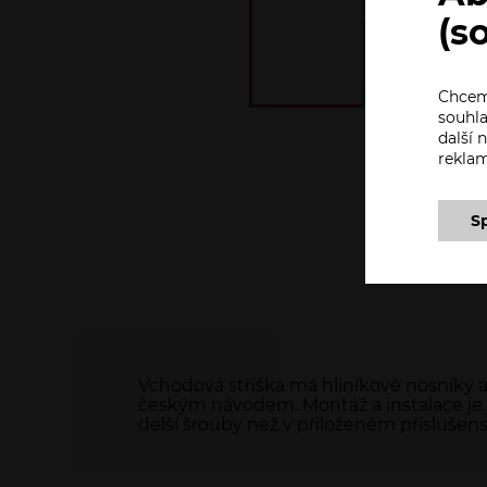
(s
Chceme
souhla
další
rekla
S
Vchodová stříška má hliníkové nosníky 
českým návodem. Montáž a instalace je 
delší šrouby než v přiloženém příslušenst