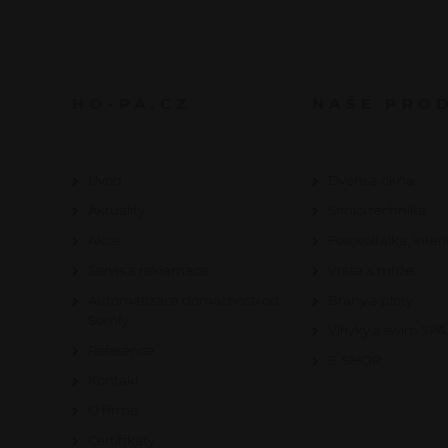
HO-PA.CZ
NAŠE PRO
Úvod
Dveře a okna
Aktuality
Stínicí technika
Akce
Fotovoltaika, interi
Servis a reklamace
Vrata a mříže
Automatizace domácnosti od
Brány a ploty
Somfy
Vířivky a swim SPA
Reference
E-SHOP
Kontakt
O firmě
Certifikáty