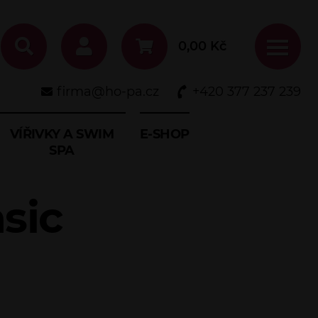
0,00
Kč
firma@ho-pa.cz
+420 377 237 239
VÍŘIVKY A SWIM
E-SHOP
SPA
sic