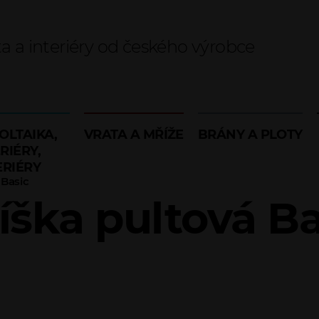
ta a interiéry od českého výrobce
OLTAIKA,
VRATA A MŘÍŽE
BRÁNY A PLOTY
RIÉRY,
ERIÉRY
 Basic
říška pultová Ba