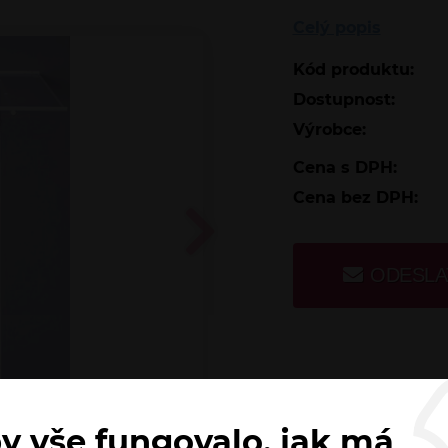
Celý popis
Kód produktu:
Dostupnost:
Výrobce:
Cena s DPH:
Cena bez DPH:
ODESLA
y vše fungovalo, jak má