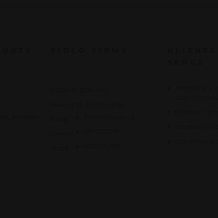
DUKTY
SÍDLO FIRMY
KLIENT
SEKCE
Informace o 
HOPA PLZEŇ s.r.o.
osobních úda
Písecká 19, 326 00 Plzeň
Obchodní po
éry, exteriéry
firma@ho-pa.cz
Email:
Informace o 
377 237 239
Telefon:
Oznámení o c
603 419 289
Mobil: