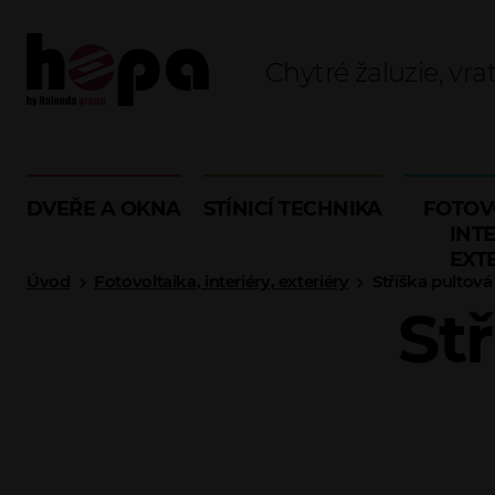
Chytré žaluzie, vra
DVEŘE A OKNA
STÍNICÍ TECHNIKA
FOTOV
INTE
EXT
Úvod
Fotovoltaika, interiéry, exteriéry
Stříška pultová
St