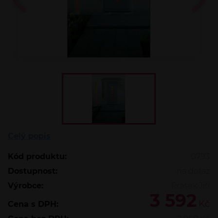
Celý popis
Kód produktu:
0793
Dostupnost:
na dotaz
Výrobce:
Prášek Jiří
3 592
Kč
Cena s DPH: