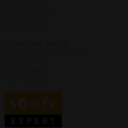
Písecká 19, 326 00 Plzeň
firma@ho-pa.cz
Email:
377 237 239
Telefon:
603 419 289
Mobil:
KLIENTSKÁ SEKCE
Informace o zpracování osobních údajů
Obchodní podmínky
Informace o platbě
Oznámení o cookies