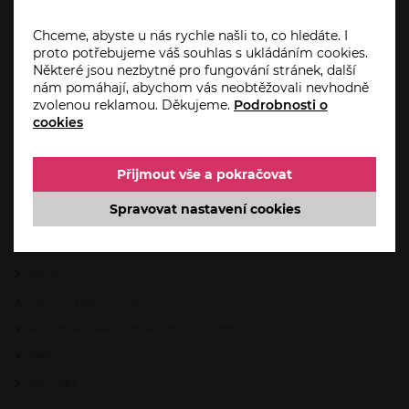
stříška montovat zateplen, je potřeba dokoupit
delší šrouby než v přiloženém příslušenství a to o
Chceme, abyste u nás rychle našli to, co hledáte. I
tloušťku zateplení. V místě uchycení je dobré
proto potřebujeme váš souhlas s ukládáním cookies.
stříšku vypodložit. Ke vchodové stříšce si můžete
Některé jsou nezbytné pro fungování stránek, další
dokoupit boční clony. Ty nejsou součástí
nám pomáhají, abychom vás neobtěžovali nevhodně
dodávky. Obrázek je pouze ilustrativní.
zvolenou reklamou. Děkujeme.
Podrobnosti o
cookies
Přijmout vše a pokračovat
HO-PA.CZ
Spravovat nastavení cookies
Úvod
Aktuality
Akce
Servis a reklamace
Automatizace domácnosti od Somfy
Reference
Kontakt