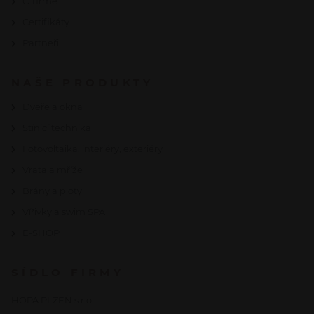
O firmě
Certifikáty
Partneři
NAŠE PRODUKTY
Dveře a okna
Stínicí technika
Fotovoltaika, interiéry, exteriéry
Vrata a mříže
Brány a ploty
Vířivky a swim SPA
E-SHOP
SÍDLO FIRMY
HOPA PLZEŇ s.r.o.