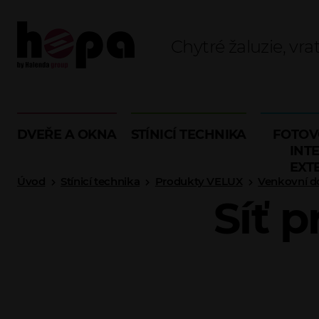
Chytré žaluzie, vra
DVEŘE A OKNA
STÍNICÍ TECHNIKA
FOTOV
INTE
EXT
Úvod
Stínicí technika
Produkty VELUX
Venkovní d
Síť 