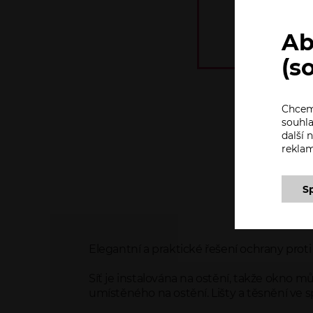
Ab
(s
Chceme
souhla
další
rekla
S
Elegantní a praktické řešení ochrany prot
Síť je instalována na ostění, takže okno mů
umístěného na ostění. Lišty a těsnění ve 