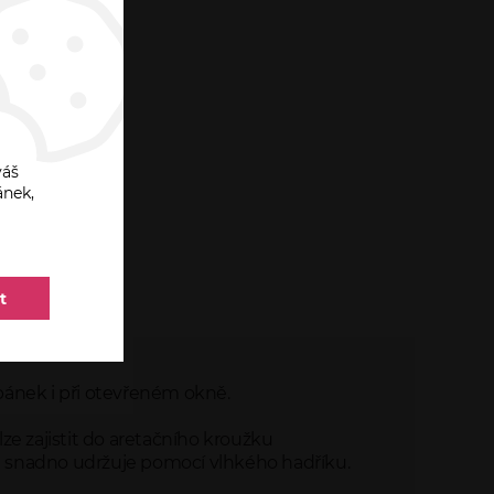
váš
ánek,
CI
t
pánek i při otevřeném okně.
lze zajistit do aretačního kroužku
 se snadno udržuje pomocí vlhkého hadříku.