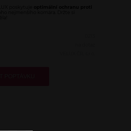
ELUX poskytuje
optimální ochranu proti
toho nejmenšího komára. Držte si
la!
0213
na dotaz
VELUX ČR, s.r.o.
T POPTÁVKU