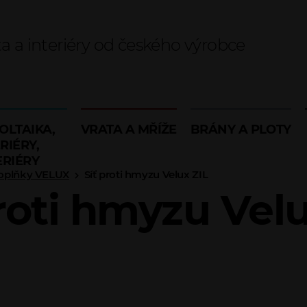
ta a interiéry od českého výrobce
OLTAIKA,
VRATA A MŘÍŽE
BRÁNY A PLOTY
RIÉRY,
ERIÉRY
oplňky VELUX
Síť proti hmyzu Velux ZIL
proti hmyzu Velu