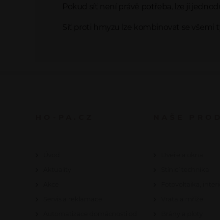
Pokud síť není právě potřeba, lze ji jednod
Síť proti hmyzu lze kombinovat se všemi ty
HO-PA.CZ
NAŠE PRO
Úvod
Dveře a okna
Aktuality
Stínicí technika
Akce
Fotovoltaika, interi
Servis a reklamace
Vrata a mříže
Automatizace domácnosti od
Brány a ploty