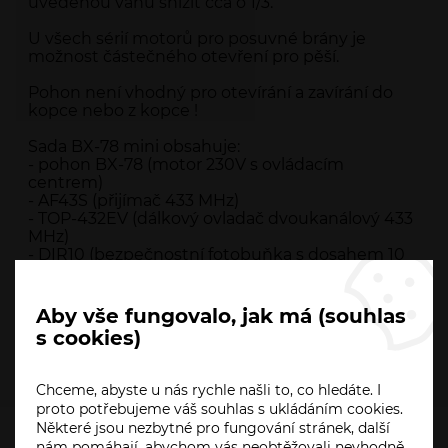
uvedenou váhu snížit cca o 1/3.
U všech sérií motorů pro posuvné brány je
možnost částečného otevření pro pěší.
Pohon není vhodný pro otevírání a zavírání do
kopce nebo z kopce !
Sada BX-78 mini obsahuje:
- pohon BX-78 (motor 230V s ovládacím
centrem)
- AF43S (přijímač 433 MHz)
- TOP-432EV (dálkový ovladač dvoukanálový 433
MHz)
- DIR10 (bezpečnostní fotobuňka s dosahem 10
m)
Aby vše fungovalo, jak má (souhlas
Dotaz prodejci
s cookies)
Příslušenství
Chceme, abyste u nás rychle našli to, co hledáte. I
proto potřebujeme váš souhlas s ukládáním cookies.
Některé jsou nezbytné pro fungování stránek, další
nám pomáhají, abychom vás neobtěžovali nevhodně