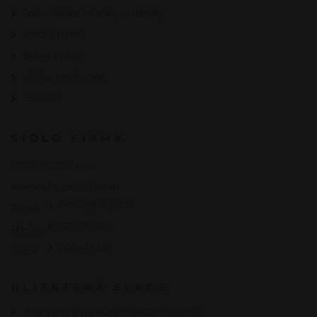
Fotovoltaika, interiéry, exteriéry
Vrata a mříže
Brány a ploty
Vířivky a swim SPA
E-SHOP
SÍDLO FIRMY
HOPA PLZEŇ s.r.o.
Písecká 19, 326 00 Plzeň
firma@ho-pa.cz
Email:
377 237 239
Telefon:
603 419 289
Mobil:
KLIENTSKÁ SEKCE
Informace o zpracování osobních údajů