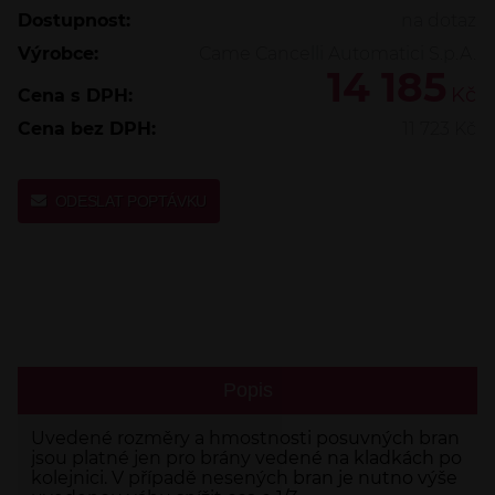
Dostupnost:
na dotaz
Výrobce:
Came Cancelli Automatici S.p.A.
14 185
Kč
Cena s DPH:
Cena bez DPH:
11 723
Kč
ODESLAT POPTÁVKU
Popis
Uvedené rozměry a hmostnosti posuvných bran
jsou platné jen pro brány vedené na kladkách po
kolejnici. V případě nesených bran je nutno výše