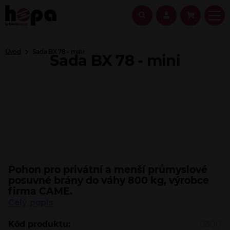
Úvod
Sada BX 78 - mini
Sada BX 78 - mini
Pohon pro privátní a menší průmyslové
Doporučený
posuvné brány do váhy 800 kg, výrobce
firma CAME.
Celý popis
Kód produktu:
0300