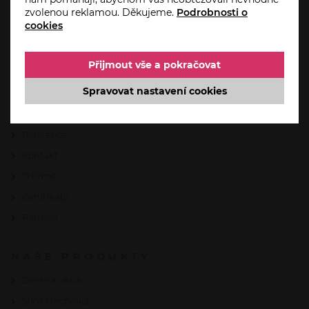
HO-PA.CZ
zvolenou reklamou. Děkujeme.
Podrobnosti o
cookies
Úvod
Aktuality
Přijmout vše a pokračovat
Akce
Spravovat nastavení cookies
Servis a reklamace
Automatizace domácnosti od Somfy
Reference
Kontakt
O firmě
Certifikáty
Partneři
NAŠE PRODUKTY
Dveře a okna
Stínicí technika