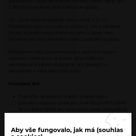
poškozením i před nechtěnými pohledy zvenčí. Navíc až o
3 dB* tlumí venkovní hluk z deště a krupobití.
I při úplně stažené roletě lze okno otevřít o 22 cm.
Předokenní roletu tvoří pevný hliníkový rám a zdvojené
lamely vyplněné polyuretanovou pěnou. Spoje mezi
lamelami jsou pro dokonalou izolaci zatěsněny gumou.
Předokenní roletu lze kombinovat s jakýmkoli typem
zastínění v interiéru a na střešní okna může být
nainstalována kdykoli dodatečně. Je k dispozici i s
lemováním v mědi nebo titan-zinku.
Provedení SML
DoplňZky na dálkové ovládání s elektrickým
pohonem doporučujeme pro okna VELUX INTEGRA®.
Je to ideální řešení pro okna mimo dosah nebo pokud
požadujete vyšší komfort.
Aby vše fungovalo, jak má (souhlas
Ke stažení