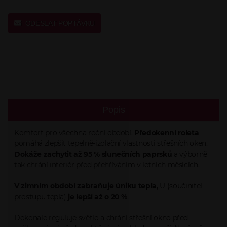
ODESLAT POPTÁVKU
Popis
Komfort pro všechna roční období.
Předokenní roleta
pomáhá zlepšit tepelně-izolační vlastnosti střešních oken.
Dokáže zachytit až 95 % slunečních paprsků
a výborně
tak chrání interiér před přehříváním v letních měsících.
V zimním období zabraňuje úniku tepla
, U (součinitel
prostupu tepla)
je lepší až o 20 %
.
Dokonale reguluje světlo a chrání střešní okno před