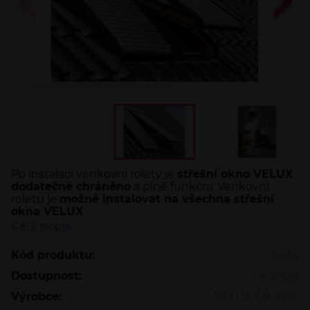
Po instalaci venkovní rolety je
střešní okno VELUX
dodatečně chráněno
a plně funkční. Venkovní
roletu je
možné instalovat na všechna střešní
okna VELUX
.
Celý popis
Kód produktu:
0434
Dostupnost:
na dotaz
Výrobce:
VELUX ČR, s.r.o.