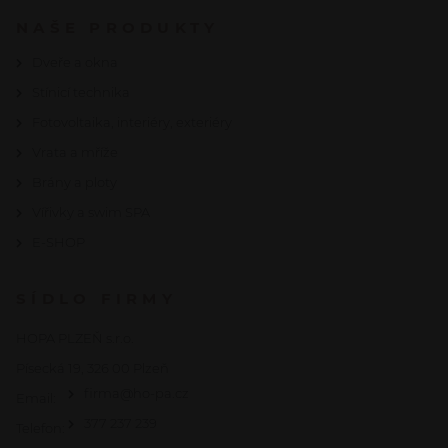
NAŠE PRODUKTY
Dveře a okna
Stínicí technika
Fotovoltaika, interiéry, exteriéry
Vrata a mříže
Brány a ploty
Vířivky a swim SPA
E-SHOP
SÍDLO FIRMY
HOPA PLZEŇ s.r.o.
Písecká 19, 326 00 Plzeň
firma@ho-pa.cz
Email:
377 237 239
Telefon: