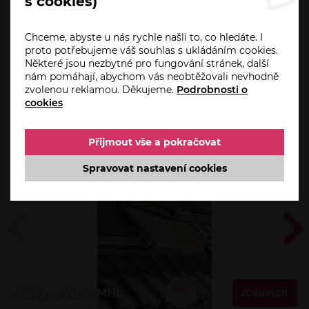
s cookies)
Dotaz prodejci
Chceme, abyste u nás rychle našli to, co hledáte. I
proto potřebujeme váš souhlas s ukládáním cookies.
Některé jsou nezbytné pro fungování stránek, další
nám pomáhají, abychom vás neobtěžovali nevhodně
zvolenou reklamou. Děkujeme.
Podrobnosti o
Alternativní produkty
cookies
Přijmout vše a pokračovat
Spravovat nastavení cookies
Markýza Velux MHL
ZOBRAZIT