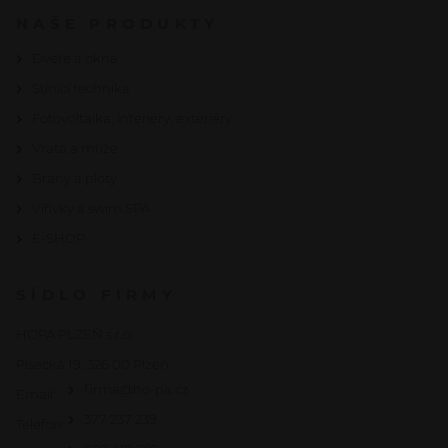
NAŠE PRODUKTY
Dveře a okna
Stínicí technika
Fotovoltaika, interiéry, exteriéry
Vrata a mříže
Brány a ploty
Vířivky a swim SPA
E-SHOP
SÍDLO FIRMY
HOPA PLZEŇ s.r.o.
Písecká 19, 326 00 Plzeň
firma@ho-pa.cz
Email:
377 237 239
Telefon: