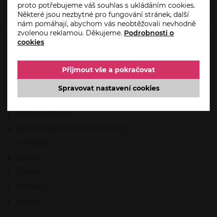
proto potřebujeme váš souhlas s ukládáním cookies.
Některé jsou nezbytné pro fungování stránek, další
nám pomáhají, abychom vás neobtěžovali nevhodně
zvolenou reklamou. Děkujeme.
Podrobnosti o
cookies
HO-PA.CZ
Přijmout vše a pokračovat
Úvod
Aktuality
Spravovat nastavení cookies
Akce
Servis a reklamace
Automatizace domácnosti od Somfy
Reference
Kontakt
O firmě
Certifikáty
Partneři