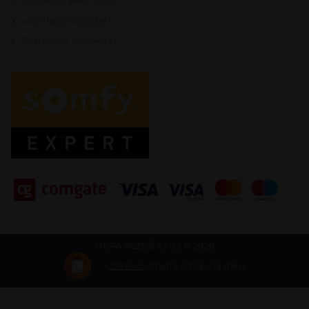
Informace o platbě
Oznámení o cookies
HOPA PLZEŇ s.r.o. | © 2026
Clevero.
Chytrý eshop na míru.