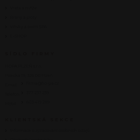
Vrata a mříže
Brány a ploty
Vířivky a swim SPA
E-SHOP
SÍDLO FIRMY
HOPA PLZEŇ s.r.o.
Písecká 19, 326 00 Plzeň
firma@ho-pa.cz
Email:
377 237 239
Telefon:
603 419 289
Mobil:
KLIENTSKÁ SEKCE
Informace o zpracování osobních údajů
Obchodní podmínky