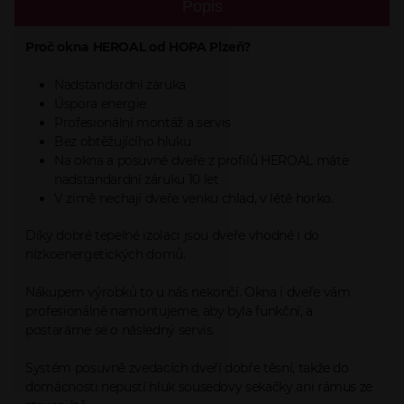
Popis
Proč okna HEROAL od HOPA Plzeň?
Nadstandardní záruka
Úspora energie
Profesionální montáž a servis
Bez obtěžujícího hluku
Na okna a posuvné dveře z profilů HEROAL máte
nadstandardní záruku 10 let
V zimě nechají dveře venku chlad, v létě horko.
Díky dobré tepelné izolaci jsou dveře vhodné i do
nízkoenergetických domů.
Nákupem výrobků to u nás nekončí. Okna i dveře vám
profesionálně namontujeme, aby byla funkční, a
postaráme se o následný servis.
Systém posuvně zvedacích dveří dobře těsní, takže do
domácnosti nepustí hluk sousedovy sekačky ani rámus ze