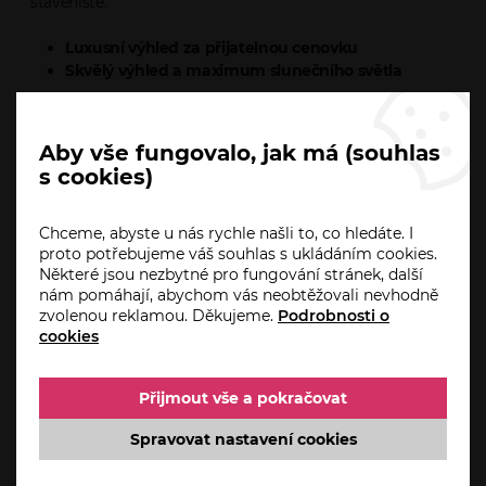
staveniště.
Luxusní výhled za přijatelnou cenovku
Skvělý výhled a maximum slunečního světla
To je jen hrst výhod systému HEROAL.
Aby vše fungovalo, jak má (souhlas
Spojí vaši domácnost bezbariérově se zahradou, balkonem
s cookies)
či terasou a dodá vašemu domovu luxusní šmrnc.
Doma byste se měli cítit v bezpečí, a proto v HOPA
Chceme, abyste u nás rychle našli to, co hledáte. I
Plzeň koupíte okna a dveře také s nejmodernějším
proto potřebujeme váš souhlas s ukládáním cookies.
Některé jsou nezbytné pro fungování stránek, další
uzavíracím systémem a bezpečnostní výbavou.
nám pomáhají, abychom vás neobtěžovali nevhodně
zvolenou reklamou. Děkujeme.
Podrobnosti o
cookies
Ke stažení
Dotaz prodejci
Přijmout vše a pokračovat
Spravovat nastavení cookies