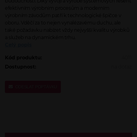
budoucnosti. Díky vývoji a výrobě systémových řešení,
efektivním výrobním procesům a moderním
výrobním závodům patří k technologické špičce v
oboru. Vděčí za to nejen vynalézavému duchu, ale
také požadavku nabízet vždy nejvyšší kvalitu výrobků
a služeb na dynamickém trhu.
Celý popis
Kód produktu:
4011
Dostupnost:
na dotaz
ODESLAT POPTÁVKU