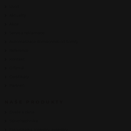
Úvod
Aktuality
Akce
Servis a reklamace
Automatizace domácnosti od Somfy
Reference
Kontakt
O firmě
Certifikáty
Partneři
NAŠE PRODUKTY
Dveře a okna
Stínicí technika
Fotovoltaika, interiéry, exteriéry