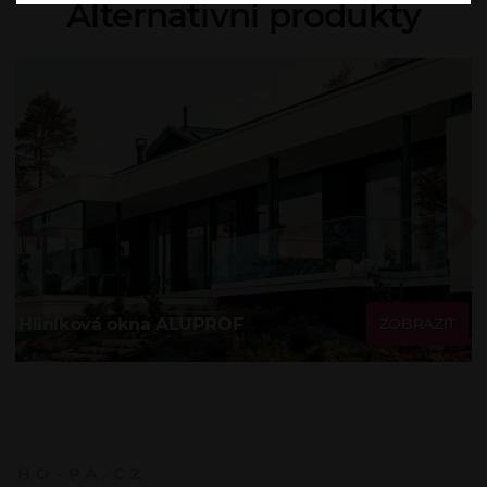
Alternativní produkty
Hliníková okna ALUPROF
ZOBRAZIT
HO-PA.CZ