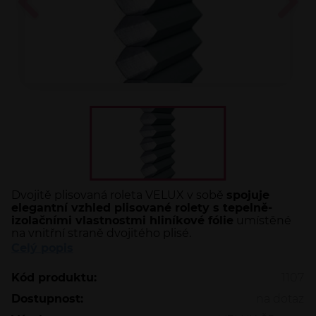
Dvojitě plisovaná roleta VELUX v sobě
spojuje
elegantní vzhled plisované rolety s tepelně-
izolačními vlastnostmi hliníkové fólie
umístěné
na vnitřní straně dvojitého plisé.
Celý popis
Kód produktu:
1107
Dostupnost:
na dotaz