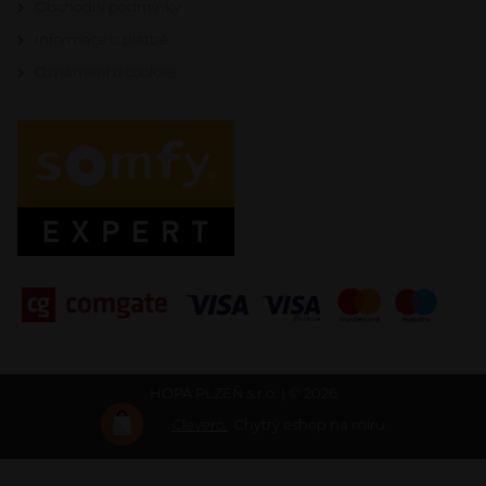
Obchodní podmínky
Informace o platbě
Oznámení o cookies
HOPA PLZEŇ s.r.o. | © 2026
Clevero.
Chytrý eshop na míru.