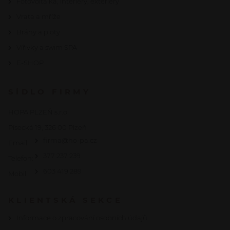
Fotovoltaika, interiéry, exteriéry
Vrata a mříže
Brány a ploty
Vířivky a swim SPA
E-SHOP
SÍDLO FIRMY
HOPA PLZEŇ s.r.o.
Písecká 19, 326 00 Plzeň
firma@ho-pa.cz
Email:
377 237 239
Telefon:
603 419 289
Mobil:
KLIENTSKÁ SEKCE
Informace o zpracování osobních údajů