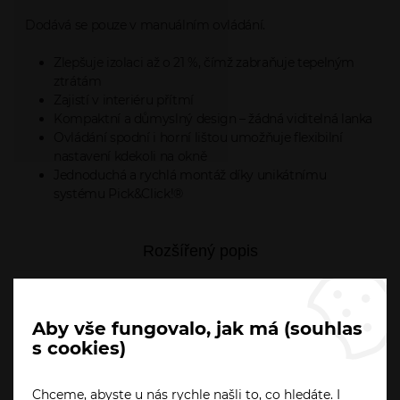
Dodává se pouze v manuálním ovládání.
Zlepšuje izolaci až o 21 %, čímž zabraňuje tepelným
ztrátám
Zajistí v interiéru přítmí
Kompaktní a důmyslný design – žádná viditelná lanka
Ovládání spodní i horní lištou umožňuje flexibilní
nastavení kdekoli na okně
Jednoduchá a rychlá montáž díky unikátnímu
systému Pick&Click!®
Rozšířený popis
Ke stažení
Aby vše fungovalo, jak má (souhlas
Dotaz prodejci
s cookies)
Chceme, abyste u nás rychle našli to, co hledáte. I