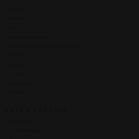
Úvod
Aktuality
Akce
Servis a reklamace
Automatizace domácnosti od Somfy
Reference
Kontakt
O firmě
Certifikáty
Partneři
NAŠE PRODUKTY
Dveře a okna
Stínicí technika