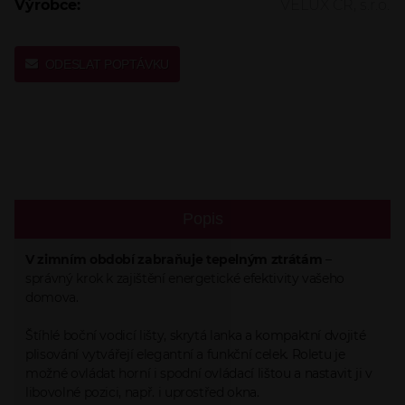
Výrobce:
VELUX ČR, s.r.o.
ODESLAT POPTÁVKU
Popis
V zimním období zabraňuje tepelným ztrátám
–
správný krok k zajištění energetické efektivity vašeho
domova.
Štíhlé boční vodicí lišty, skrytá lanka a kompaktní dvojité
plisování vytvářejí elegantní a funkční celek. Roletu je
možné ovládat horní i spodní ovládací lištou a nastavit ji v
libovolné pozici, např. i uprostřed okna.