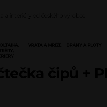
ta a interiéry od českého výrobce
OLTAIKA,
VRATA A MŘÍŽE
BRÁNY A PLOTY
RIÉRY,
ERIÉRY
čtečka čipů + P