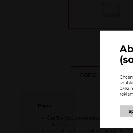
Ab
(s
POPIS
SPECI
Chceme
souhla
další
rekla
Popis
S
Čtečka čipů v kombinaci s PIN kláve
PIN kódů
bezdrátová komunikace se zámkem