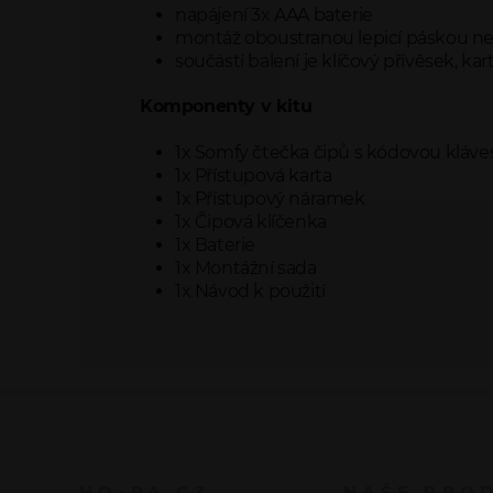
napájení 3x AAA baterie
montáž oboustranou lepicí páskou ne
součástí balení je klíčový přívěsek, k
Komponenty v kitu
1x Somfy čtečka čipů s kódovou kláves
1x Přístupová karta
1x Přístupový náramek
1x Čipová klíčenka
1x Baterie
1x Montážní sada
1x Návod k použití
HO-PA.CZ
NAŠE PRO