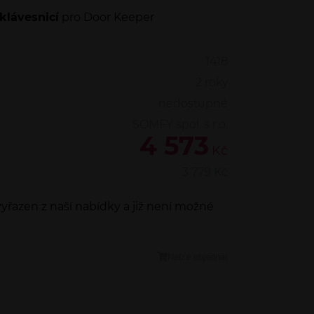
klávesnicí
pro Door Keeper
1418
2 roky
nedostupné
SOMFY spol. s r.o.
4 573
Kč
3 779
Kč
yřazen z naší nabídky a již není možné
Nelze objednat