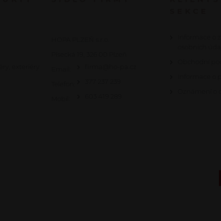
SEKCE
Informace o 
HOPA PLZEŇ s.r.o.
osobních úda
Písecká 19, 326 00 Plzeň
Obchodní po
éry, exteriéry
firma@ho-pa.cz
Email:
Informace o 
377 237 239
Telefon:
Oznámení o c
603 419 289
Mobil: