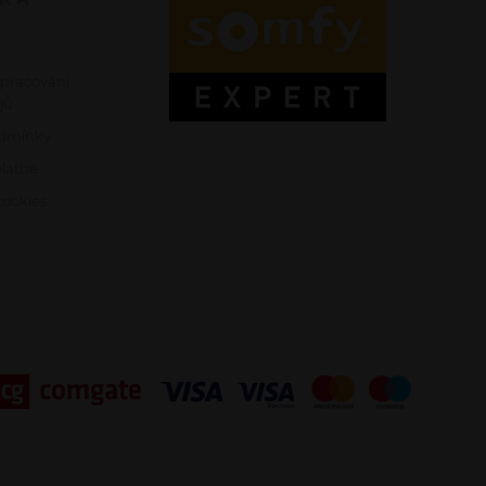
zpracování
jů
dmínky
platbě
ookies