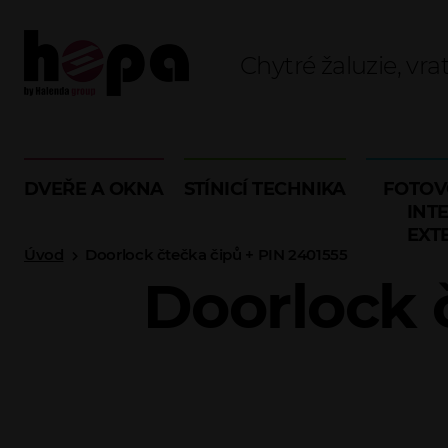
Chytré žaluzie, vra
DVEŘE A OKNA
STÍNICÍ TECHNIKA
FOTOV
INTE
EXT
Úvod
Doorlock čtečka čipů + PIN 2401555
Doorlock 