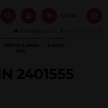
0,00
Kč
firma@ho-pa.cz
+420 377 237 239
VÍŘIVKY A SWIM
E-SHOP
SPA
IN 2401555