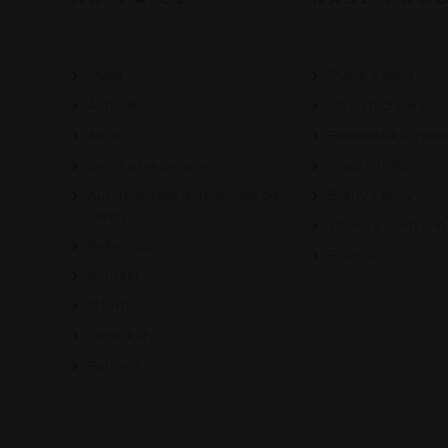
Úvod
Dveře a okna
Aktuality
Stínicí technika
Akce
Fotovoltaika, interi
Servis a reklamace
Vrata a mříže
Automatizace domácnosti od
Brány a ploty
Somfy
Vířivky a swim SPA
Reference
E-SHOP
Kontakt
O firmě
Certifikáty
Partneři