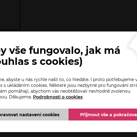
y vše fungovalo, jak má
ouhlas s cookies)
FIKACE
KE STAŽENÍ
DOTAZ PRODEJC
, abyste u nás rychle našli to, co hledáte. I proto potřebujeme 
s s ukládáním cookies. Některé jsou nezbytné pro fungování str
 nám pomáhají, abychom vás neobtěžovali nevhodně zvolenou
mou. Děkujeme.
Podrobnosti o cookies
pravovat nastavení cookies
Přijmout vše a pokračova
snicí umožňuje snadné odemknutí či uzamknutí zámků Doo