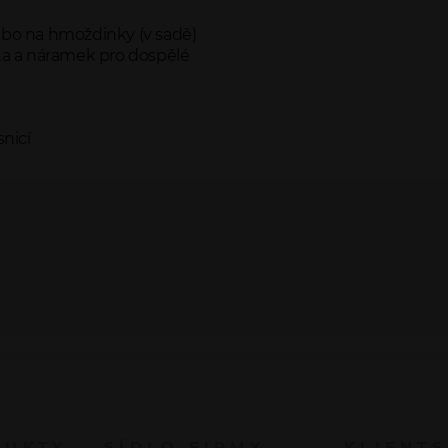
bo na hmoždinky (v sadě)
arta a náramek pro dospělé
nicí
DUKTY
SÍDLO FIRMY
KLIENT