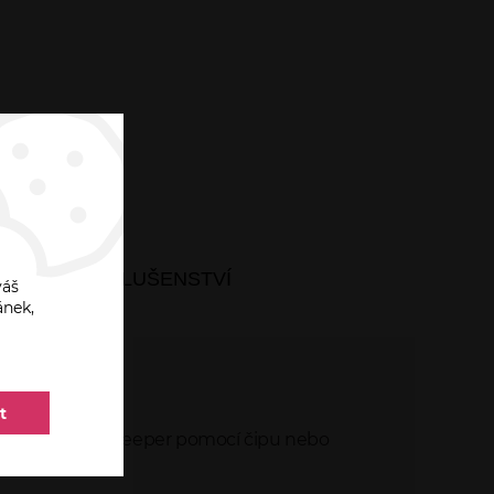
I
PŘÍSLUŠENSTVÍ
váš
ánek,
t
rlock či Door Keeper pomocí čipu nebo