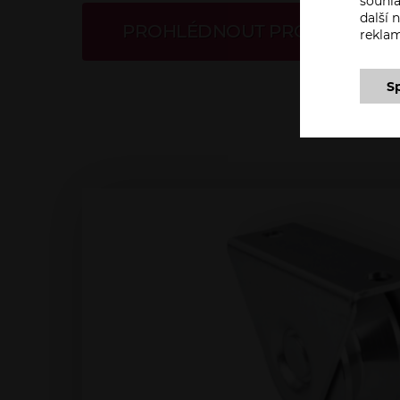
souhla
další
PROHLÉDNOUT PRODUKTY
rekla
S