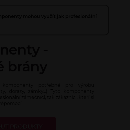
omponenty mohou využít jak profesionální
enty -
é brány
 komponenty potřebné pro výrobu
ty, dorazy, zámky...) Tyto komponenty
sionální zámečníci, tak zákazníci, kteří si
svépomocí.
UT PRODUKTY