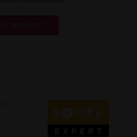
ějí vyrobit bránu svépomocí.
UT PRODUKTY
SKÁ
zpracování
jů