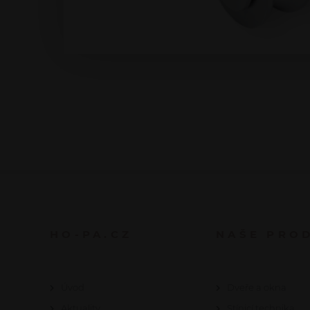
HO-PA.CZ
NAŠE PRO
Úvod
Dveře a okna
Aktuality
Stínicí technika