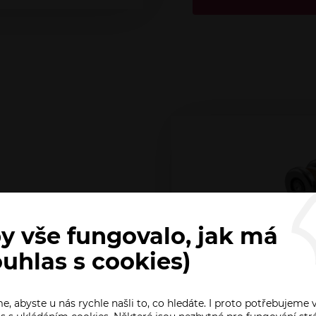
y vše fungovalo, jak má
bné pro výrobu
.) Tyto komponenty
ouhlas s cookies)
zákazníci, kteří si
, abyste u nás rychle našli to, co hledáte. I proto potřebujeme 