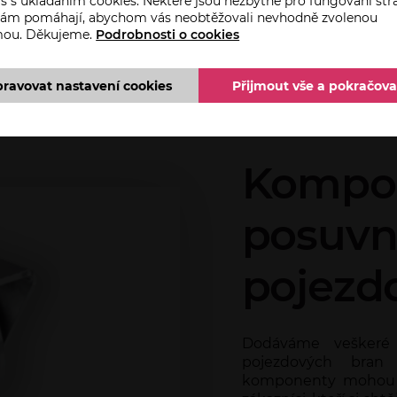
s s ukládáním cookies. Některé jsou nezbytné pro fungování str
 nám pomáhají, abychom vás neobtěžovali nevhodně zvolenou
mou. Děkujeme.
Podrobnosti o cookies
pravovat nastavení cookies
Přijmout vše a pokračova
Kompon
posuvn
pojezd
Dodáváme veškeré
pojezdových bran (
komponenty mohou vy