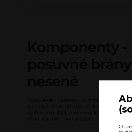
Komponenty -
posuvné brány
nesené
Ab
Dodáváme veškeré komponenty potře
nesených bran (kování, vozíky, šíny, rolny..
(s
mohou využít jak profesionální zámečníci, tak 
chtějí vyrobit bránu svépomocí.
Chceme