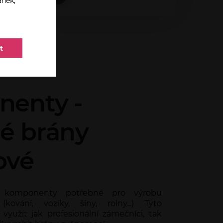
ánek,
t
enty -
é brány
ové
 komponenty potřebné pro výrobu
kování, vozíky, šíny, rolny...) Tyto
užít jak profesionální zámečníci, tak