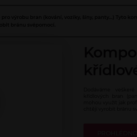
 výrobu bran (kování, vozíky, šíny, panty...) Tyto k
yrobit bránu svépomocí.
Kompon
křídlov
Dodáváme veškeré
křídlových bran (pan
mohou využít jak profe
chtějí vyrobit bránu 
PROHLÉDNO