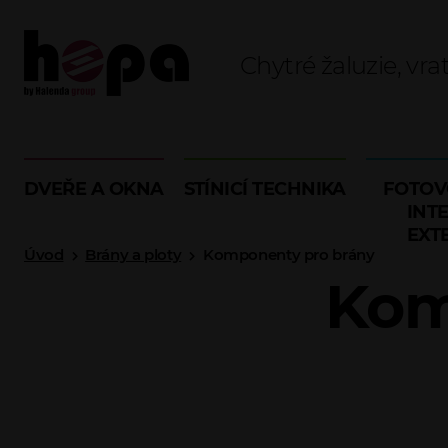
Chytré žaluzie, vra
DVEŘE A OKNA
STÍNICÍ TECHNIKA
FOTOV
INTE
EXT
Úvod
Brány a ploty
Komponenty pro brány
Kom