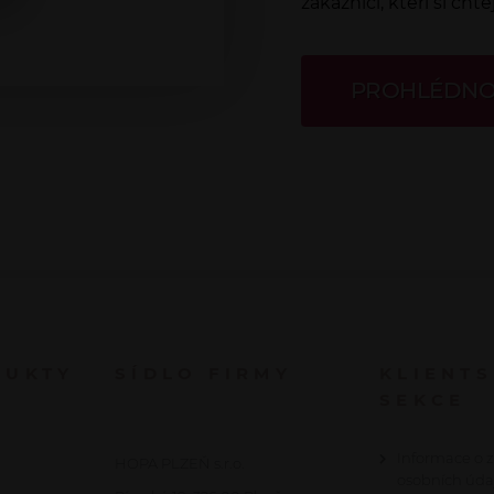
zákazníci, kteří si cht
PROHLÉDNO
DUKTY
SÍDLO FIRMY
KLIENT
SEKCE
Informace o 
HOPA PLZEŇ s.r.o.
osobních úda