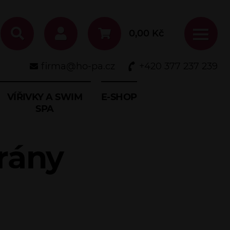
0,00
Kč
firma@ho-pa.cz
+420 377 237 239
VÍŘIVKY A SWIM
E-SHOP
SPA
rány