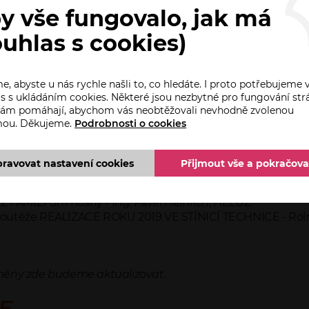
y vše fungovalo, jak má
12.15 Konference - blok I.
ouhlas s cookies)
ubinová, SPST
v budovách (nová evropská norma ČSN EN 17037 (730582):20
, abyste u nás rychle našli to, co hledáte. I proto potřebujeme 
 - Bc.Martin Blodig, BECKER motory
s s ukládáním cookies. Některé jsou nezbytné pro fungování str
nestíněného okna - Ing. Pavel Heinrich, HELUZ
 nám pomáhají, abychom vás neobtěžovali nevhodně zvolenou
mou. Děkujeme.
Podrobnosti o cookies
pravovat nastavení cookies
Přijmout vše a pokračova
álně - SFŽP
UZ FAMILY 3n1 nosný - Ing. Pavel Heinrich, HELUZ
avby soutěže REALIZACE ROKU 2019 VE STÍNICÍ TECHNICE - R
měny zde budeme aktualizovat.
E.