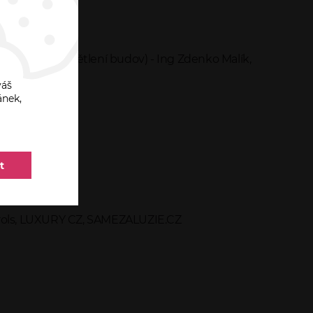
19 Denní osvětlení budov) - Ing Zdenko Malík,
váš
ánek,
t
olrols, LUXURY CZ, SAMEZALUZIE.CZ