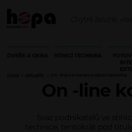
Chytré žaluzie, vra
DVEŘE A OKNA
STÍNICÍ TECHNIKA
FOTOV
INTE
EXT
Úvod
Aktuality
On -line konference stínicí technika
On -line k
Svaz podnikatelů ve stínic
technice, tentokrát pod ti