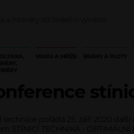
ta a interiéry od českého výrobce
OLTAIKA,
VRATA A MŘÍŽE
BRÁNY A PLOTY
RIÉRY,
ERIÉRY
onference stíni
í technice pořádá 25. září 2020 další 
tulem STÍNICÍ TECHNIKA - OPTIMÁL