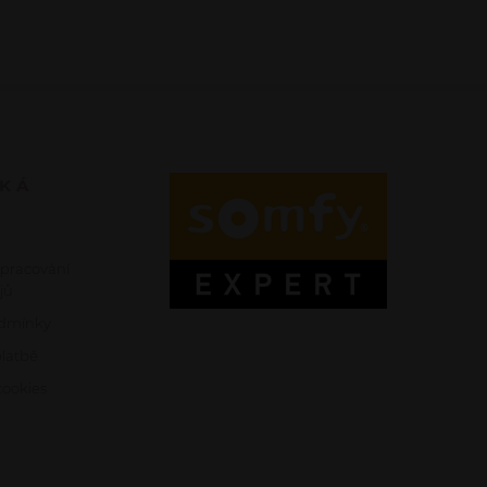
SKÁ
zpracování
jů
dmínky
platbě
ookies