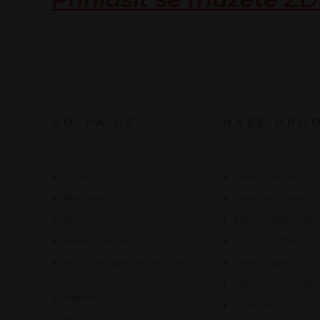
HO-PA.CZ
NAŠE PRO
Úvod
Dveře a okna
Aktuality
Stínicí technika
Akce
Fotovoltaika, interi
Servis a reklamace
Vrata a mříže
Automatizace domácnosti od
Brány a ploty
Somfy
Vířivky a swim SPA
Reference
E-SHOP
Kontakt