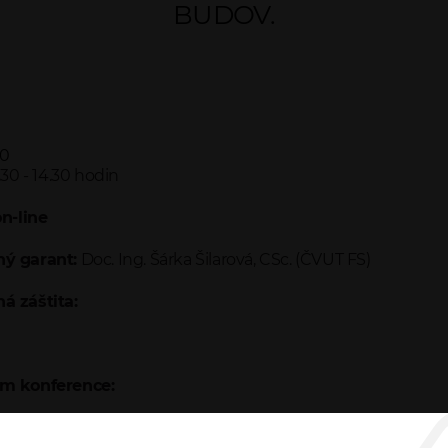
BUDOV.
20
.30 - 14.30 hodin
on-line
ý garant:
Doc. Ing. Šárka Šilarová, CSc. (ČVUT FS)
á záštita:
m konference:
 10.30 Preence účastníků