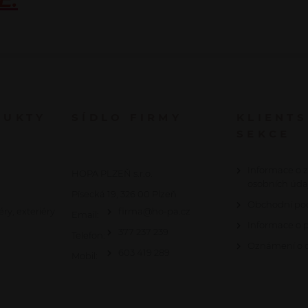
DUKTY
SÍDLO FIRMY
KLIENT
SEKCE
Informace o 
HOPA PLZEŇ s.r.o.
osobních úda
Písecká 19, 326 00 Plzeň
Obchodní po
éry, exteriéry
firma@ho-pa.cz
Email:
Informace o 
377 237 239
Telefon:
Oznámení o c
603 419 289
Mobil: