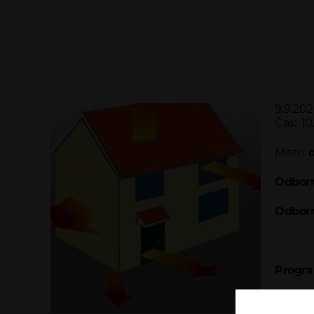
9.9.20
Čas: 10
Místo:
Odborn
Odborn
Progra
10.00 -