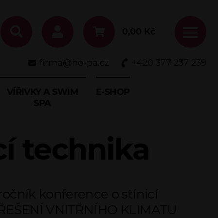
0,00
Kč
firma@ho-pa.cz
+420 377 237 239
VÍŘIVKY A SWIM
E-SHOP
SPA
cí technika
ročník konference o stínicí
NÍ ŘEŠENÍ VNITŘNÍHO KLIMATU