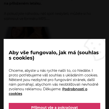
na přiloženém letáku.
A pokud jste náhodou náš spot neslyšeli, můžete si ho
stáhnout ve formátu MP3......
Aby vše fungovalo, jak má (souhlas
s cookies)
Chceme, abyste u nás rychle našli to, co hledáte. I
proto potřebujeme váš souhlas s ukládáním cookies.
Některé jsou nezbytné pro fungování stránek, další
SPOT Lenka a Hanka
nám pomáhají, abychom vás neobtěžovali nevhodně
zvolenou reklamou. Děkujeme.
Podrobnosti o
980,2
cookies
KiB
Přijmout vše a pokračovat