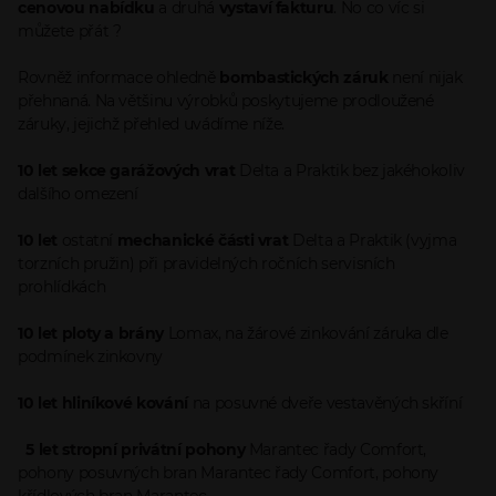
cenovou nabídku
a druhá
vystaví fakturu
. No co víc si
můžete přát ?
Rovněž informace ohledně
bombastických záruk
není nijak
přehnaná. Na většinu výrobků poskytujeme prodloužené
záruky, jejichž přehled uvádíme níže.
10 let
sekce garážových vrat
Delta a Praktik bez jakéhokoliv
dalšího omezení
10 let
ostatní
mechanické části vrat
Delta a Praktik (vyjma
torzních pružin) při pravidelných ročních servisních
prohlídkách
10 let
ploty a brány
Lomax, na žárové zinkování záruka dle
podmínek zinkovny
10 let hliníkové kování
na posuvné dveře vestavěných skříní
5 let
stropní privátní pohony
Marantec řady Comfort,
pohony posuvných bran Marantec řady Comfort, pohony