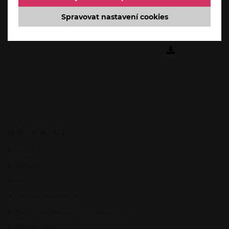
Nadstandardní péče
Spravovat nastavení cookies
2,2 MiB
HO-PA.CZ
Úvod
Aktuality
Akce
Servis a reklamace
Automatizace domácnosti od Somfy
Reference