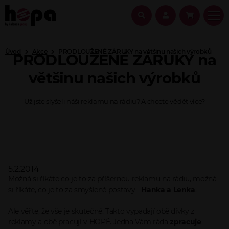
Úvod
Akce
PRODLOUŽENÉ ZÁRUKY na většinu našich výrobků
PRODLOUŽENÉ ZÁRUKY na
většinu našich výrobků
Už jste slyšeli náši reklamu na rádiu? A chcete vědět více?
5.2.2014
Možná si říkáte co je to za příšernou reklamu na rádiu, možná
si říkáte, co je to za smyšlené postavy -
Hanka a Lenka
.
Ale věřte, že vše je skutečné. Takto vypadají obě dívky z
reklamy a obě pracují v HOPĚ. Jedna Vám ráda
zpracuje