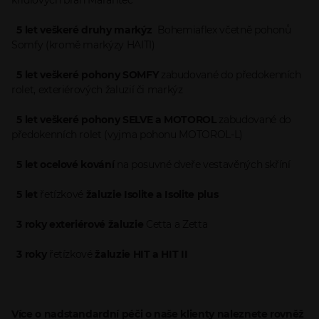
křídlových bran Marantec
5 let
veškeré druhy markýz
Bohemiaflex včetně pohonů
Somfy (kromě markýzy HAITI)
5 let
veškeré pohony SOMFY
zabudované do předokenních
rolet, exteriérových žaluzií či markýz
5 let veškeré pohony SELVE a MOTOROL
zabudované do
předokenních rolet (vyjma pohonu MOTOROL-L)
5 let ocelové kování
na posuvné dveře vestavěných skříní
5 let
řetízkové
žaluzie Isolite a Isolite plus
3 roky
exteriérové žaluzie
Cetta a Zetta
3 roky
řetízkové
žaluzie HIT a HIT II
Více o nadstandardní péči o naše klienty naleznete rovněž