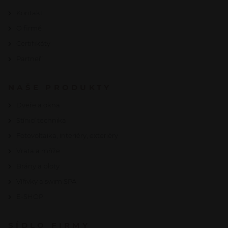
Kontakt
O firmě
Certifikáty
Partneři
NAŠE PRODUKTY
Dveře a okna
Stínicí technika
Fotovoltaika, interiéry, exteriéry
Vrata a mříže
Brány a ploty
Vířivky a swim SPA
E-SHOP
SÍDLO FIRMY