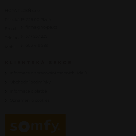
HOPA PLZEŇ s.r.o.
Písecká 19, 326 00 Plzeň
firma@ho-pa.cz
Email:
377 237 239
Telefon:
603 419 289
Mobil:
KLIENTSKÁ SEKCE
Informace o zpracování osobních údajů
Obchodní podmínky
Informace o platbě
Oznámení o cookies