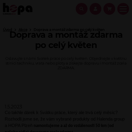
Úvod
Akce
Doprava a montáž zdarma po celý květen
Doprava a montáž zdarma
po celý květen
Oslavujte s námi Svátek práce po celý květen. Objednejte v květnu
stínicí techniku, vrata nebo ploty a získejte dopravu i montáž zcela
ZDARMA.
1.5.2023
Co takhle dárek k Svátku práce, který ale trvá celý měsíc?
Rozhodli jsme se, že vám vybrané produkty od Halenda group
a HOPA Plzeň
namontujeme a až do vzdálenosti 50 km (od 