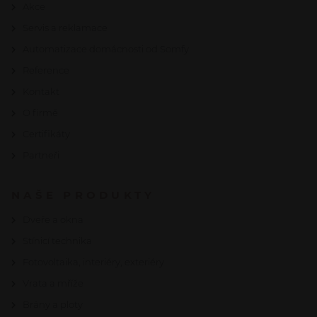
Akce
Servis a reklamace
Automatizace domácnosti od Somfy
Reference
Kontakt
O firmě
Certifikáty
Partneři
NAŠE PRODUKTY
Dveře a okna
Stínicí technika
Fotovoltaika, interiéry, exteriéry
Vrata a mříže
Brány a ploty