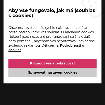
zastavte v
showroomu v Plzni (Písecká 19, 236 00)
,
nebo v Unhošti (Štefánikova 764).
Aby vše fungovalo, jak má (souhlas
s cookies)
Chceme, abyste u nás rychle našli to, co hledáte. I
proto potřebujeme váš souhlas s ukládáním cookies.
Některé jsou nezbytné pro fungování stránek, další
nám pomáhají, abychom vás neobtěžovali nevhodně
zvolenou reklamou. Děkujeme.
Podrobnosti o
cookies
Přijmout vše a pokračovat
Spravovat nastavení cookies
HO-PA.CZ
Úvod
Aktuality