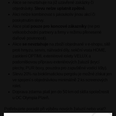
Akce se nevztahuje na již uzavřené zakázky či
objednávky.
Slevu nelze uplatnit zpětně.
Akci nelze kombinovat s jakoukoliv jinou akcí či
poskytnutím slevy.
Akce platí
pouze pro koncové zákazníky
(ne pro
velkoobchodní partnery a firmy v režimu přenesené
daňové povinnosti).
Akce
se nevztahuje
na zboží objednané v e-shopu, sítě
proti hmyzu, servis, náhradní díly, sekční vrata HOME,
zasklení OPTIMI, exteriérové rolety VELUX a
podomítkovou přípravu exteriérových žaluzií (krycí
plechy, PUR boxy, pouzdra pro zapuštěné vodící lišty).
Slevu 20% na bioklimatickou pergolu je možné získat jen
ve spojení s objednávkou minimálně 2 ks screenových
rolet.
Doprava zdarma platí jen do 50 km od sídla společnosti
u OC Olympia Plzeň.
Potřebujete poradit při výběru nových žaluzií nebo vrat?
Napište nám na
firma@ho-pa.cz
, nebo se za námi