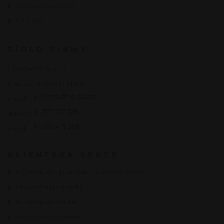
Vířivky a swim SPA
E-SHOP
SÍDLO FIRMY
HOPA PLZEŇ s.r.o.
Písecká 19, 326 00 Plzeň
firma@ho-pa.cz
Email:
377 237 239
Telefon:
603 419 289
Mobil:
KLIENTSKÁ SEKCE
Informace o zpracování osobních údajů
Obchodní podmínky
Informace o platbě
Oznámení o cookies