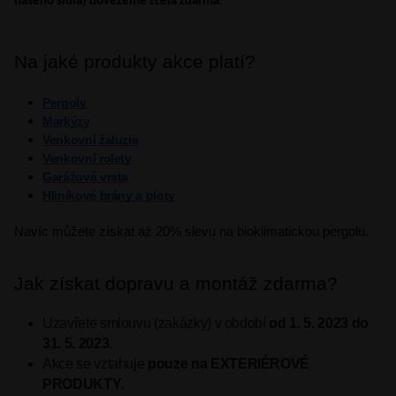
našeho sídla) dovezeme zcela zdarma
.
Na jaké produkty akce platí?
Pergoly
Markýzy
Venkovní žaluzie
Venkovní rolety
Garážová vrata
Hliníkové brány a ploty
Navíc můžete získat až 20% slevu na bioklimatickou pergolu. 
Jak získat dopravu a montáž zdarma?
Uzavřete smlouvu (zakázky) v období
od 1. 5. 2023 do
31. 5. 2023
.
Akce se vztahuje
pouze na EXTERIÉROVÉ
PRODUKTY
.