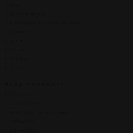
Akce
Servis a reklamace
Automatizace domácnosti od Somfy
Reference
Kontakt
O firmě
Certifikáty
Partneři
NAŠE PRODUKTY
Dveře a okna
Stínicí technika
Fotovoltaika, interiéry, exteriéry
Vrata a mříže
Brány a ploty