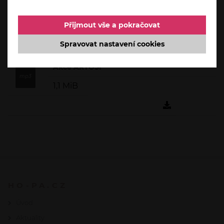
Přijmout vše a pokračovat
Spravovat nastavení cookies
Akce ARTOSI
1,1 MiB
HO-PA.CZ
Úvod
Aktuality