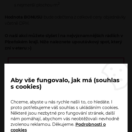
2
s nejmenší plochou m
Hodnota BONUSU
bude odečtena z celkové ceny objednávky
včetně DPH.
O naší akci můžete slyšet i na nejvýznamnějších rádiích v
Plzeňském kraji. Níže naleznete upoutávkový spot, který
zní v eteru :-)
Pro více informací nás neváhejte
Aby vše fungovalo, jak má (souhlas
kontaktovat
s cookies)
Chceme, abyste u nás rychle našli to, co hledáte. I
proto potřebujeme váš souhlas s ukládáním cookies.
Některé jsou nezbytné pro fungování stránek, další
nám pomáhají, abychom vás neobtěžovali nevhodně
zvolenou reklamou. Děkujeme.
Podrobnosti o
cookies