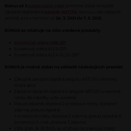
Bonus až 3
screenových rolet
je možné získat ke každé
závazné objednávce
pergoly ARTOSI
, kterou u nás zákazník
potvrdí, a to v termínu od
24. 3. 2021 do 7. 5. 2021.
BONUS se vztahuje na níže uvedené produkty
Screenová roleta HR8-ZIP
Screenová roleta ALFA-ZIP
Screenová roleta ALFA PLUS-ZIP*
BONUS je možné získat na základě následujících pravidel
Zákazník závazně objedná pergolu ARTOSI v termínu
trvání akce
Zákazník závazně objedná k pergole ARTOSI screenové
rolety dle nabídky výše uvedené
Pokud zákazník objedná 2 screenové rolety, dostane 1
zdarma; pokud objedná
4 screenové rolety, dostane 2 zdarma; pokud objedná 6
screenových rolet, dostane 3 zdarma
Vždy platí, že BONUS se vztahuje na sreenové rolety