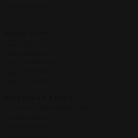
Vířivky a swim SPA
E-SHOP
SÍDLO FIRMY
HOPA PLZEŇ s.r.o.
Písecká 19, 326 00 Plzeň
firma@ho-pa.cz
Email:
377 237 239
Telefon:
603 419 289
Mobil:
KLIENTSKÁ SEKCE
Informace o zpracování osobních údajů
Obchodní podmínky
Informace o platbě
Oznámení o cookies